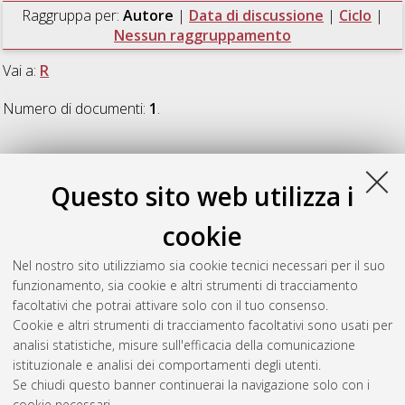
Raggruppa per:
Autore
|
Data di discussione
|
Ciclo
|
Nessun raggruppamento
Vai a:
R
Numero di documenti:
1
.
R
Questo sito web utilizza i
Renzi, Nicola
(2025)
More-than-music. Echosystems,
cookie
acoustemologies and histories of listening from Sápmi
,
[Dissertation thesis], Alma Mater Studiorum Università di
Nel nostro sito utilizziamo sia cookie tecnici necessari per il suo
Bologna. Dottorato di ricerca in
Scienze storiche e
funzionamento, sia cookie e altri strumenti di tracciamento
archeologiche. Memoria, civilta' e patrimonio
, 37 Ciclo. DOI
facoltativi che potrai attivare solo con il tuo consenso.
10.48676/unibo/amsdottorato/12076.
Cookie e altri strumenti di tracciamento facoltativi sono usati per
analisi statistiche, misure sull'efficacia della comunicazione
Questa lista e' stata generata il
Fri Aug 7 20:46:32 2026 CEST
.
istituzionale e analisi dei comportamenti degli utenti.
Se chiudi questo banner continuerai la navigazione solo con i
cookie necessari.