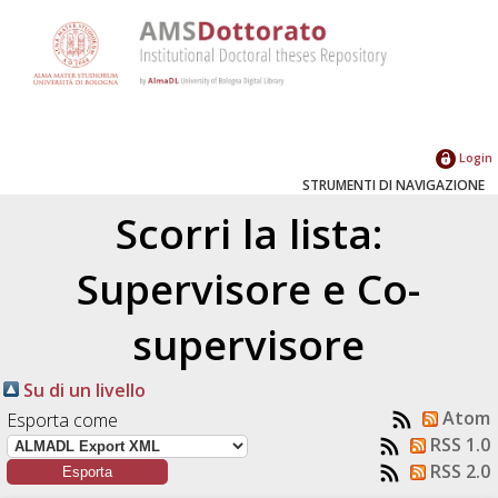
Login
STRUMENTI DI NAVIGAZIONE
Scorri la lista:
Supervisore e Co-
supervisore
Su di un livello
Atom
Esporta come
RSS 1.0
RSS 2.0