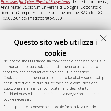
Processes for Cyber-Physical Ecosystems
, [Dissertation thesis],
Alma Mater Studiorum Università di Bologna. Dottorato di
ricerca in
Computer science and engineering
, 32 Ciclo. DOI
10.6092/unibo/amsdottorato/9380.
36
Questo sito web utilizza i
Aguzzi, Gianluca
(2024)
A language-based software
cookie
engineering approach for cyber-physical swarms
, [Dissertation
thesis], Alma Mater Studiorum Università di Bologna.
Nel nostro sito utilizziamo sia cookie tecnici necessari per il suo
Dottorato di ricerca in
Computer science and engineering
, 36
funzionamento, sia cookie e altri strumenti di tracciamento
Ciclo. DOI 10.48676/unibo/amsdottorato/11386.
facoltativi che potrai attivare solo con il tuo consenso.
Cookie e altri strumenti di tracciamento facoltativi sono usati per
Questa lista e' stata generata il
Sat Aug 8 20:48:07 2026
analisi statistiche, misure sull'efficacia della comunicazione
CEST
.
istituzionale e analisi dei comportamenti degli utenti.
Se chiudi questo banner continuerai la navigazione solo con i
cookie necessari.
Atom
Puoi esprimere il consenso sui cookie facoltativi attivando
Rss 1.0