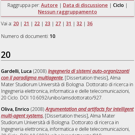
Raggruppa per:
Autore
|
Data di discussione
|
Ciclo
|
Nessun raggruppamento
Vai a:
20
|
21
|
22
|
23
|
27
|
31
|
32
|
36
Numero di documenti:
10
.
20
Gardelli, Luca
(2008)
Ingegneria di sistemi auto‐organizzanti
con il paradigma multiagente
, [Dissertation thesis], Alma
Mater Studiorum Università di Bologna. Dottorato di ricerca in
Ingegneria elettronica, informatica e delle telecomunicazioni
,
20 Ciclo. DOI 10.6092/unibo/amsdottorato/927.
Oliva, Enrico
(2008)
Argumentation and artifacts for intelligent
multi-agent systems
, [Dissertation thesis], Alma Mater
Studiorum Università di Bologna. Dottorato di ricerca in
Ingegneria elettronica, informatica e delle telecomunicazioni
,