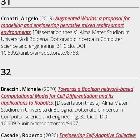
31
Croatti, Angelo
(2019)
Augmented Worlds: a proposal for
modelling and engineering pervasive mixed reality smart
environments
, [Dissertation thesis], Alma Mater Studiorum
Università di Bologna. Dottorato di ricerca in
Computer
science and engineering
, 31 Ciclo. DOI
10.6092/unibo/amsdottorato/8768.
32
Braccini, Michele
(2020)
Towards a Boolean network-based
Computational Model for Cell Differentiation and its
applications to Robotics
, [Dissertation thesis], Alma Mater
Studiorum Università di Bologna. Dottorato di ricerca in
Computer science and engineering
, 32 Ciclo. DOI
10.6092/unibo/amsdottorato/9407.
Casadei, Roberto
(2020)
Engineering Self-Adaptive Collective