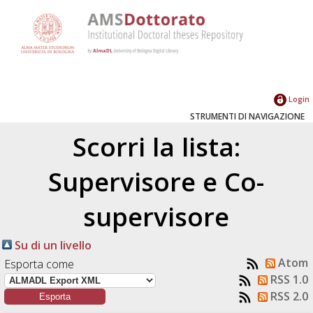
Login
STRUMENTI DI NAVIGAZIONE
Scorri la lista:
Supervisore e Co-
supervisore
Su di un livello
Atom
Esporta come
RSS 1.0
RSS 2.0