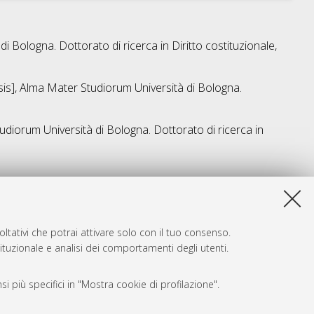
 di Bologna. Dottorato di ricerca in
Diritto costituzionale
,
esis], Alma Mater Studiorum Università di Bologna.
tudiorum Università di Bologna. Dottorato di ricerca in
a lista e' stata generata il
Thu Aug 6 20:43:21 2026 CEST
.
ltativi che potrai attivare solo con il tuo consenso.
tituzionale e analisi dei comportamenti degli utenti.
i più specifici in "Mostra cookie di profilazione".