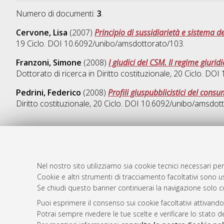
Numero di documenti:
3
.
Cervone, Lisa
(2007)
Principio di sussidiarietà e sistema de
19 Ciclo. DOI 10.6092/unibo/amsdottorato/103.
Franzoni, Simone
(2008)
I giudici del CSM. Il regime giurid
Dottorato di ricerca in
Diritto costituzionale
, 20 Ciclo. DO
Pedrini, Federico
(2008)
Profili giuspubblicistici del cons
Diritto costituzionale
, 20 Ciclo. DOI 10.6092/unibo/amsdot
AMS Dotto
Atom
Nel nostro sito utilizziamo sia cookie tecnici necessari per
ISSN: 2038
Rss 1.0
Cookie e altri strumenti di tracciamento facoltativi sono us
Servizio i
Se chiudi questo banner continuerai la navigazione solo c
Rss 2.0
Impostazio
Puoi esprimere il consenso sui cookie facoltativi attivando
Informativa
Potrai sempre rivedere le tue scelte e verificare lo stato 
Condizioni 