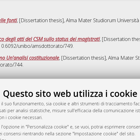
lle fonti
, [Dissertation thesis], Alma Mater Studiorum Università
ico degli atti del CSM sullo status dei magistrati
, [Dissertation th
I 10.6092/unibo/amsdottorato/749.
umo Un'analisi costituzionale
, [Dissertation thesis], Alma Mater S
torato/744.
Quest
Questo sito web utilizza i cookie
rato
 il suo funzionamento, sia cookie e altri strumenti di tracciamento faco
-7946
ati per analisi statistiche, misure sull'efficacia della comunicazione is
mplementato e gestito da
AlmaDL
on i cookie necessari.
ni Cookie
 l'opzione in "Personalizza cookie" e, se vuoi, potrai esprimere consens
 sulla privacy
dei consensi rientrando nella sezione "Impostazione cookie" del sito.
d’uso del sito