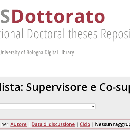
 lista: Supervisore e Co-s
 per:
Autore
|
Data di discussione
|
Ciclo
|
Nessun raggr