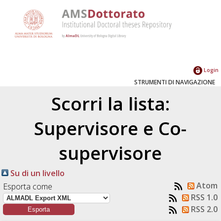
Login
STRUMENTI DI NAVIGAZIONE
Scorri la lista:
Supervisore e Co-
supervisore
Su di un livello
Atom
Esporta come
RSS 1.0
RSS 2.0