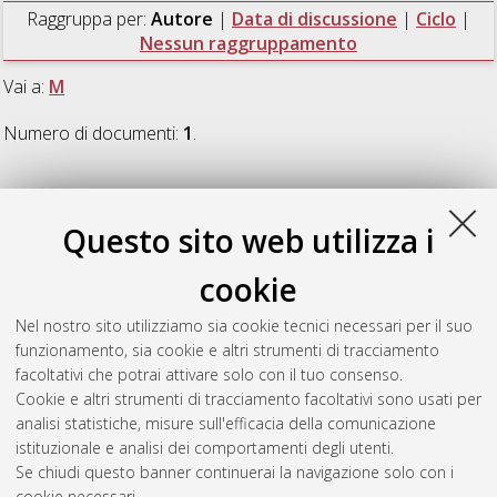
Raggruppa per:
Autore
|
Data di discussione
|
Ciclo
|
Nessun raggruppamento
Vai a:
M
Numero di documenti:
1
.
M
Questo sito web utilizza i
Melotto, Raoul
(2007)
L'ultima lingua. Studio sulla poesia
cookie
francese di R. M. Rilke
, [Dissertation thesis], Alma Mater
Studiorum Università di Bologna. Dottorato di ricerca in
Nel nostro sito utilizziamo sia cookie tecnici necessari per il suo
Letterature comparate
, 19 Ciclo. DOI
funzionamento, sia cookie e altri strumenti di tracciamento
10.6092/unibo/amsdottorato/43.
facoltativi che potrai attivare solo con il tuo consenso.
Cookie e altri strumenti di tracciamento facoltativi sono usati per
Questa lista e' stata generata il
Thu Aug 6 20:47:46 2026
analisi statistiche, misure sull'efficacia della comunicazione
CEST
.
istituzionale e analisi dei comportamenti degli utenti.
Se chiudi questo banner continuerai la navigazione solo con i
cookie necessari.