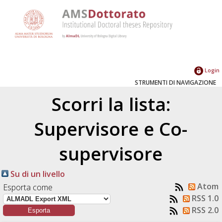
Login
STRUMENTI DI NAVIGAZIONE
Scorri la lista:
Supervisore e Co-
supervisore
Su di un livello
Atom
Esporta come
RSS 1.0
RSS 2.0