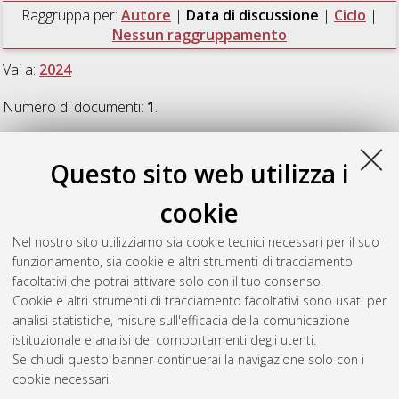
Raggruppa per:
Autore
|
Data di discussione
|
Ciclo
|
Nessun raggruppamento
Vai a:
2024
Numero di documenti:
1
.
2024
Questo sito web utilizza i
cookie
Rapezzi, Matilde
(2024)
Brand language in the social media
marketplace
, [Dissertation thesis], Alma Mater Studiorum
Nel nostro sito utilizziamo sia cookie tecnici necessari per il suo
Università di Bologna. Dottorato di ricerca in
Management
, 35
funzionamento, sia cookie e altri strumenti di tracciamento
Ciclo. DOI 10.48676/unibo/amsdottorato/11555.
facoltativi che potrai attivare solo con il tuo consenso.
Cookie e altri strumenti di tracciamento facoltativi sono usati per
Questa lista e' stata generata il
Thu Aug 6 20:47:30 2026
analisi statistiche, misure sull'efficacia della comunicazione
CEST
.
istituzionale e analisi dei comportamenti degli utenti.
Se chiudi questo banner continuerai la navigazione solo con i
cookie necessari.
Atom