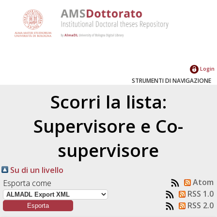
Login
STRUMENTI DI NAVIGAZIONE
Scorri la lista:
Supervisore e Co-
supervisore
Su di un livello
Atom
Esporta come
RSS 1.0
RSS 2.0