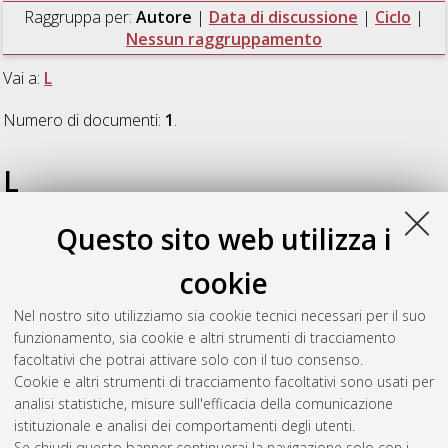
Raggruppa per:
Autore
|
Data di discussione
|
Ciclo
|
Nessun raggruppamento
Vai a:
L
Numero di documenti:
1
.
L
Questo sito web utilizza i
Lombardo, Walter
(2023)
Study of low grade temperature
CCHP systems for the realization of zero power buildings
,
cookie
[Dissertation thesis], Alma Mater Studiorum Università di
Bologna. Dottorato di ricerca in
Meccanica e scienze
Nel nostro sito utilizziamo sia cookie tecnici necessari per il suo
avanzate dell'ingegneria
, 35 Ciclo. DOI
funzionamento, sia cookie e altri strumenti di tracciamento
10.48676/unibo/amsdottorato/10628.
facoltativi che potrai attivare solo con il tuo consenso.
Cookie e altri strumenti di tracciamento facoltativi sono usati per
Questa lista e' stata generata il
Wed Aug 5 20:46:04 2026
analisi statistiche, misure sull'efficacia della comunicazione
CEST
.
istituzionale e analisi dei comportamenti degli utenti.
Se chiudi questo banner continuerai la navigazione solo con i