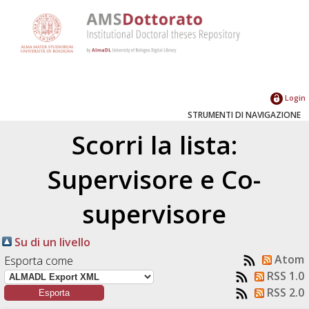
Login
STRUMENTI DI NAVIGAZIONE
Scorri la lista:
Supervisore e Co-
supervisore
Su di un livello
Atom
Esporta come
RSS 1.0
RSS 2.0