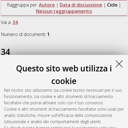
Raggruppa per:
Autore
|
Data di discussione
|
Ciclo
|
Nessun raggruppamento
Vai a:
34
Numero di documenti:
1
.
34
Questo sito web utilizza i
Guastadisegni, Lucia
(2022)
Assessing the fit of
unidimensional IRT models for binary data under model
cookie
misspecification
, [Dissertation thesis], Alma Mater Studiorum
Università di Bologna. Dottorato di ricerca in
Scienze
Nel nostro sito utilizziamo sia cookie tecnici necessari per il suo
statistiche
, 34 Ciclo. DOI
funzionamento, sia cookie e altri strumenti di tracciamento
10.48676/unibo/amsdottorato/10304.
facoltativi che potrai attivare solo con il tuo consenso.
Cookie e altri strumenti di tracciamento facoltativi sono usati per
Questa lista e' stata generata il
Sat Aug 8 20:46:40 2026
analisi statistiche, misure sull'efficacia della comunicazione
CEST
.
istituzionale e analisi dei comportamenti degli utenti.
Se chiudi questo banner continuerai la navigazione solo con i