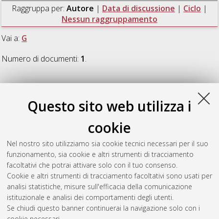
Raggruppa per:
Autore
|
Data di discussione
|
Ciclo
|
Nessun raggruppamento
Vai a:
G
Numero di documenti:
1
.
G
Questo sito web utilizza i
Guidi, Flavio
(2016)
The Harmful Benthic Dinoflagellate
cookie
Ostreopsis cf. Ovata: Biotic Factors Affecting its Growth and
Toxicity
, [Dissertation thesis], Alma Mater Studiorum
Nel nostro sito utilizziamo sia cookie tecnici necessari per il suo
Università di Bologna. Dottorato di ricerca in
Scienze
funzionamento, sia cookie e altri strumenti di tracciamento
ambientali: tutela e gestione delle risorse naturali
, 27 Ciclo.
facoltativi che potrai attivare solo con il tuo consenso.
DOI 10.6092/unibo/amsdottorato/7498.
Cookie e altri strumenti di tracciamento facoltativi sono usati per
analisi statistiche, misure sull'efficacia della comunicazione
Questa lista e' stata generata il
Fri Aug 7 20:47:44 2026 CEST
.
istituzionale e analisi dei comportamenti degli utenti.
Se chiudi questo banner continuerai la navigazione solo con i
cookie necessari.