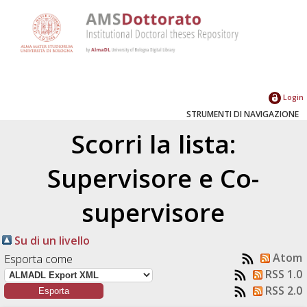
Login
STRUMENTI DI NAVIGAZIONE
Scorri la lista:
Supervisore e Co-
supervisore
Su di un livello
Atom
Esporta come
RSS 1.0
RSS 2.0