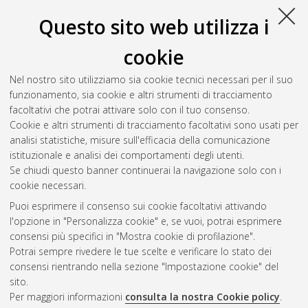
Questo sito web utilizza i
Fiorentini, Luca
(2016)
Deciphering the Cross-Talk between
Actinidia spp. and Pseudomonas Syringae pv. Actinidiae (Psa).
,
cookie
[Dissertation thesis], Alma Mater Studiorum Università di
Bologna. Dottorato di ricerca in
Scienze e tecnologie agrarie,
Nel nostro sito utilizziamo sia cookie tecnici necessari per il suo
ambientali e alimentari
, 28 Ciclo. DOI
funzionamento, sia cookie e altri strumenti di tracciamento
10.6092/unibo/amsdottorato/7528.
facoltativi che potrai attivare solo con il tuo consenso.
Cookie e altri strumenti di tracciamento facoltativi sono usati per
Questa lista e' stata generata il
Thu Aug 6 20:45:51 2026
analisi statistiche, misure sull'efficacia della comunicazione
CEST
.
istituzionale e analisi dei comportamenti degli utenti.
Se chiudi questo banner continuerai la navigazione solo con i
cookie necessari.
Atom
Puoi esprimere il consenso sui cookie facoltativi attivando
Rss 1.0
l'opzione in "Personalizza cookie" e, se vuoi, potrai esprimere
consensi più specifici in "Mostra cookie di profilazione".
Rss 2.0
Potrai sempre rivedere le tue scelte e verificare lo stato dei
consensi rientrando nella sezione "Impostazione cookie" del
sito.
AMS Dottorato
Per maggiori informazioni
consulta la nostra Cookie policy
.
ISSN: 2038-7946