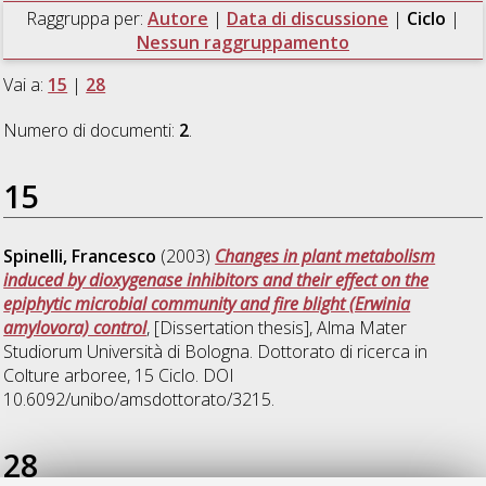
Raggruppa per:
Autore
|
Data di discussione
|
Ciclo
|
Nessun raggruppamento
Vai a:
15
|
28
Numero di documenti:
2
.
15
Spinelli, Francesco
(2003)
Changes in plant metabolism
induced by dioxygenase inhibitors and their effect on the
epiphytic microbial community and fire blight (Erwinia
amylovora) control
, [Dissertation thesis], Alma Mater
Studiorum Università di Bologna. Dottorato di ricerca in
Colture arboree
, 15 Ciclo. DOI
10.6092/unibo/amsdottorato/3215.
28