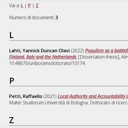
Vai a:
L
|
P
|
Z
Numero di documenti:
3
.
L
Lahti, Yannick Duncan Olavi
(2022)
Populism as a battlef
Finland, Italy and the Netherlands
, [Dissertation thesis], A
10.48676/unibo/amsdottorato/10174.
P
Petti, Raffaello
(2021)
Local Authority and Accountability 
Mater Studiorum Università di Bologna. Dottorato di ricerc
Z