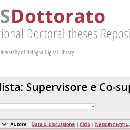
 lista: Supervisore e Co-s
 per:
Autore
|
Data di discussione
|
Ciclo
|
Nessun raggr