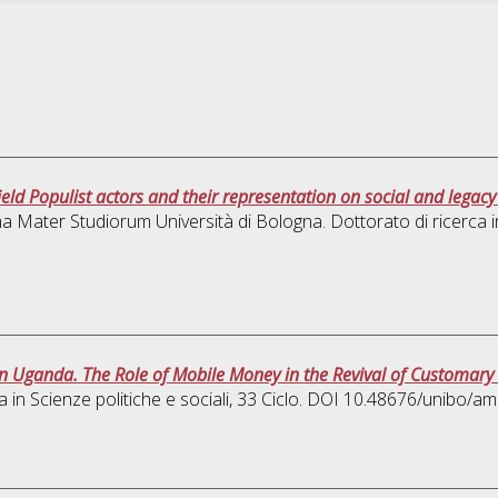
ield Populist actors and their representation on social and lega
lma Mater Studiorum Università di Bologna. Dottorato di ricerca 
in Uganda. The Role of Mobile Money in the Revival of Customary 
a in
Scienze politiche e sociali
, 33 Ciclo. DOI 10.48676/unibo/a