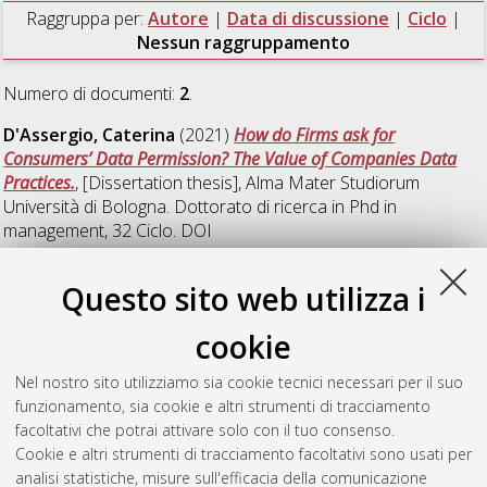
Raggruppa per:
Autore
|
Data di discussione
|
Ciclo
|
Nessun raggruppamento
Numero di documenti:
2
.
D'Assergio, Caterina
(2021)
How do Firms ask for
Consumers’ Data Permission? The Value of Companies Data
Practices.
, [Dissertation thesis], Alma Mater Studiorum
Università di Bologna. Dottorato di ricerca in
Phd in
management
, 32 Ciclo. DOI
10.48676/unibo/amsdottorato/9817.
Questo sito web utilizza i
Vecchioni, Federica
(2019)
Exploring the Acquisition Process:
The Role of Marketing Activities and Searching Behavior in
cookie
Driving New Users Toward Acquisition
, [Dissertation thesis],
Alma Mater Studiorum Università di Bologna. Dottorato di
Nel nostro sito utilizziamo sia cookie tecnici necessari per il suo
ricerca in
General management
, 30 Ciclo. DOI
funzionamento, sia cookie e altri strumenti di tracciamento
10.48676/unibo/amsdottorato/9080.
facoltativi che potrai attivare solo con il tuo consenso.
Cookie e altri strumenti di tracciamento facoltativi sono usati per
Questa lista e' stata generata il
Sat Aug 8 20:45:39 2026
analisi statistiche, misure sull'efficacia della comunicazione