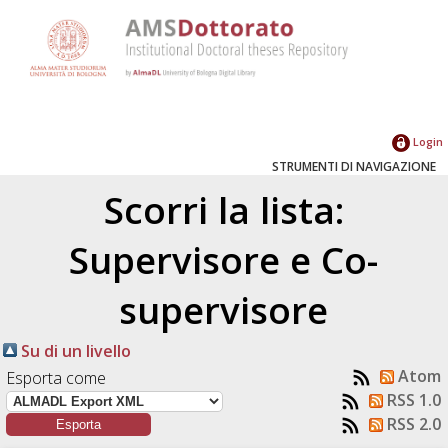
Login
STRUMENTI DI NAVIGAZIONE
Scorri la lista:
Supervisore e Co-
supervisore
Su di un livello
Atom
Esporta come
RSS 1.0
RSS 2.0