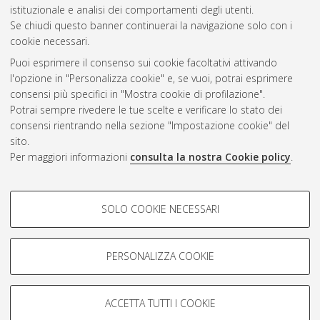
CEST
.
istituzionale e analisi dei comportamenti degli utenti.
Se chiudi questo banner continuerai la navigazione solo con i
cookie necessari.
Atom
Puoi esprimere il consenso sui cookie facoltativi attivando
Rss 1.0
l'opzione in "Personalizza cookie" e, se vuoi, potrai esprimere
consensi più specifici in "Mostra cookie di profilazione".
Rss 2.0
Potrai sempre rivedere le tue scelte e verificare lo stato dei
consensi rientrando nella sezione "Impostazione cookie" del
sito.
AMS Dottorato
Per maggiori informazioni
consulta la nostra Cookie policy
.
ISSN: 2038-7946
Servizio implementato e gestito da
AlmaDL
COOKIE DI PROFILAZIONE -
Impostazioni Cookie
SOLO COOKIE NECESSARI
Informativa sulla privacy
FACOLTATIVI
Condizioni d’uso del sito
Si tratta di cookie utilizzati per analizzare le caratteristiche della
navigazione degli utenti, creare profili in base al loro comportamento
PERSONALIZZA COOKIE
sul sito, per analisi di marketing.
Mostra cookie di profilazione
ACCETTA TUTTI I COOKIE
Google/Youtube Video
© ALMA MATER STUDIORUM - Università di Bologna, 2007-2026.