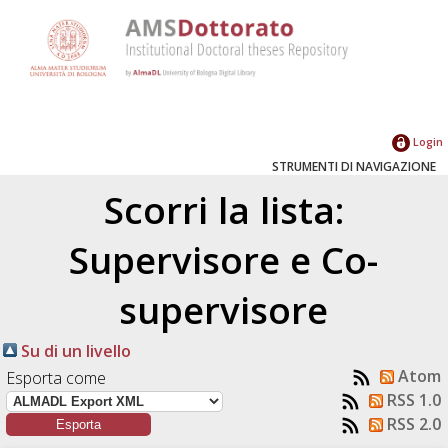
Login
STRUMENTI DI NAVIGAZIONE
Scorri la lista:
Supervisore e Co-
supervisore
Su di un livello
Atom
Esporta come
RSS 1.0
RSS 2.0