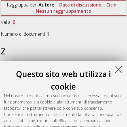
Raggruppa per:
Autore
|
Data di discussione
|
Ciclo
|
Nessun raggruppamento
Vai a:
Z
Numero di documenti:
1
.
Z
Zaccaro, Cristina
(2016)
Evaluation of Tumor M2 Pyruvate
Questo sito web utilizza i
Kinase and Endocannabinoid System Expression in Colorectal
Preneoplastic and Neoplastic Lesions: Possible Use for non
cookie
Invasive Diagnosis
, [Dissertation thesis], Alma Mater
Studiorum Università di Bologna. Dottorato di ricerca in
Nel nostro sito utilizziamo sia cookie tecnici necessari per il suo
Scienze biochimiche e biotecnologiche
, 28 Ciclo. DOI
funzionamento, sia cookie e altri strumenti di tracciamento
10.6092/unibo/amsdottorato/7357.
facoltativi che potrai attivare solo con il tuo consenso.
Cookie e altri strumenti di tracciamento facoltativi sono usati per
Questa lista e' stata generata il
Sat Aug 8 20:45:15 2026
analisi statistiche, misure sull'efficacia della comunicazione
CEST
.
istituzionale e analisi dei comportamenti degli utenti.