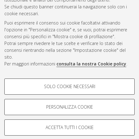
Se chiudi questo banner continuerai la navigazione solo con i
cookie necessari.
Atom
Puoi esprimere il consenso sui cookie facoltativi attivando
Rss 1.0
l'opzione in "Personalizza cookie" e, se vuoi, potrai esprimere
consensi più specifici in "Mostra cookie di profilazione".
Rss 2.0
Potrai sempre rivedere le tue scelte e verificare lo stato dei
consensi rientrando nella sezione "Impostazione cookie" del
sito.
AMS Dottorato
Per maggiori informazioni
consulta la nostra Cookie policy
.
ISSN: 2038-7946
Servizio implementato e gestito da
AlmaDL
COOKIE DI PROFILAZIONE -
Impostazioni Cookie
SOLO COOKIE NECESSARI
Informativa sulla privacy
FACOLTATIVI
Condizioni d’uso del sito
Si tratta di cookie utilizzati per analizzare le caratteristiche della
navigazione degli utenti, creare profili in base al loro comportamento
PERSONALIZZA COOKIE
sul sito, per analisi di marketing.
Mostra cookie di profilazione
ACCETTA TUTTI I COOKIE
Google/Youtube Video
© ALMA MATER STUDIORUM - Università di Bologna, 2007-2026.
COOKIE TECNICI - NECESSARI