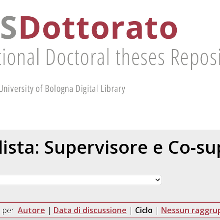
 lista: Supervisore e Co-s
 per:
Autore
|
Data di discussione
|
Ciclo
|
Nessun raggr