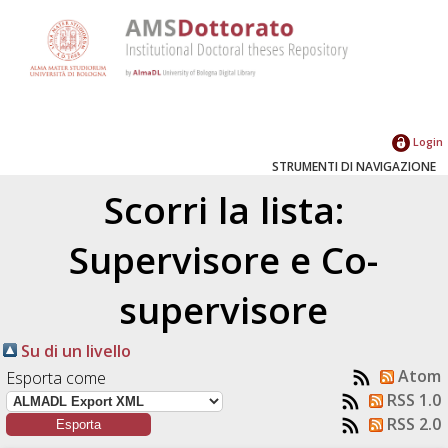
Login
STRUMENTI DI NAVIGAZIONE
Scorri la lista:
Supervisore e Co-
supervisore
Su di un livello
Atom
Esporta come
RSS 1.0
RSS 2.0