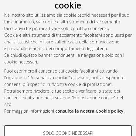
cookie
innovative graphene-based composites
, [Dissertation thesis],
Alma Mater Studiorum Università di Bologna. Dottorato di
Nel nostro sito utilizziamo sia cookie tecnici necessari per il suo
ricerca in
Chimica
, 35 Ciclo. DOI
funzionamento, sia cookie e altri strumenti di tracciamento
10.48676/unibo/amsdottorato/10539.
facoltativi che potrai attivare solo con il tuo consenso.
Cookie e altri strumenti di tracciamento facoltativi sono usati per
Questa lista e' stata generata il
Sat Aug 8 20:43:41 2026
analisi statistiche, misure sull'efficacia della comunicazione
CEST
.
istituzionale e analisi dei comportamenti degli utenti.
Se chiudi questo banner continuerai la navigazione solo con i
cookie necessari.
Atom
Puoi esprimere il consenso sui cookie facoltativi attivando
Rss 1.0
l'opzione in "Personalizza cookie" e, se vuoi, potrai esprimere
consensi più specifici in "Mostra cookie di profilazione".
Rss 2.0
Potrai sempre rivedere le tue scelte e verificare lo stato dei
consensi rientrando nella sezione "Impostazione cookie" del
sito.
AMS Dottorato
Per maggiori informazioni
consulta la nostra Cookie policy
.
ISSN: 2038-7946
Servizio implementato e gestito da
AlmaDL
Impostazioni Cookie
COOKIE DI PROFILAZIONE -
SOLO COOKIE NECESSARI
Informativa sulla privacy
FACOLTATIVI