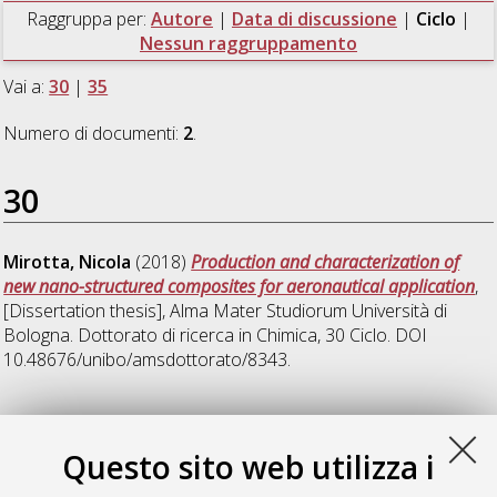
Raggruppa per:
Autore
|
Data di discussione
|
Ciclo
|
Nessun raggruppamento
Vai a:
30
|
35
Numero di documenti:
2
.
30
Mirotta, Nicola
(2018)
Production and characterization of
new nano-structured composites for aeronautical application
,
[Dissertation thesis], Alma Mater Studiorum Università di
Bologna. Dottorato di ricerca in
Chimica
, 30 Ciclo. DOI
10.48676/unibo/amsdottorato/8343.
35
Questo sito web utilizza i
Valorosi, Filippo
(2023)
Development and characterization of