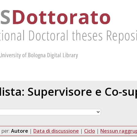
 lista: Supervisore e Co-s
 per:
Autore
|
Data di discussione
|
Ciclo
|
Nessun raggr