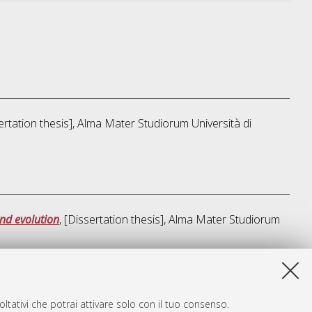
sertation thesis], Alma Mater Studiorum Università di
and evolution
, [Dissertation thesis], Alma Mater Studiorum
a lista e' stata generata il
Thu Aug 6 20:46:28 2026 CEST
.
ltativi che potrai attivare solo con il tuo consenso.