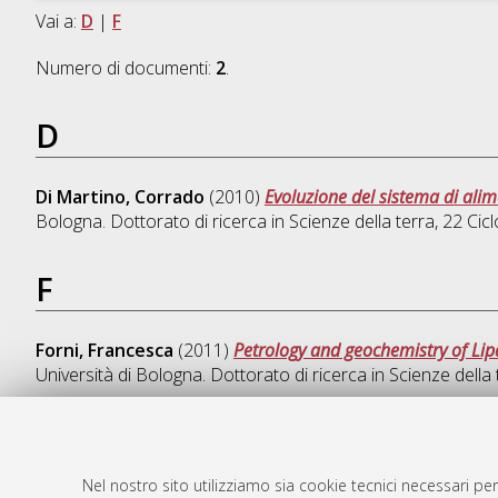
Vai a:
D
|
F
Numero di documenti:
2
.
D
Di Martino, Corrado
(2010)
Evoluzione del sistema di alime
Bologna. Dottorato di ricerca in
Scienze della terra
, 22 Cicl
F
Forni, Francesca
(2011)
Petrology and geochemistry of Lip
Università di Bologna. Dottorato di ricerca in
Scienze della 
Nel nostro sito utilizziamo sia cookie tecnici necessari per
AMS Dotto
Atom