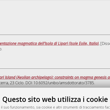
ntazione magmatica dell'Isola di Lipari (Isole Eolie, Italia)
, [Dis
o.
ari Island (Aeolian archipelago): constraints on magma genesis 
terra
, 23 Ciclo. DOI 10.6092/unibo/amsdottorato/3785.
Quest
Questo sito web utilizza i cookie
 il suo funzionamento, sia cookie e altri strumenti di tracciamento faco
rato