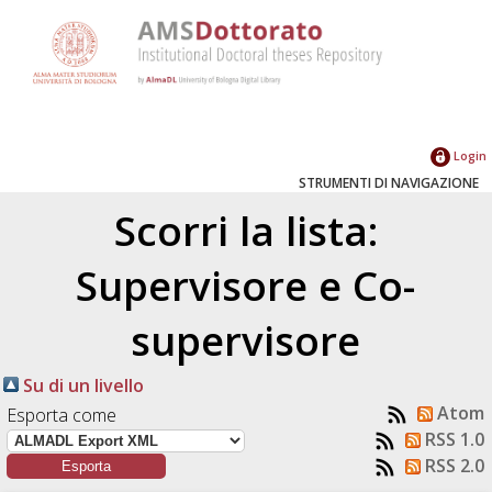
Login
STRUMENTI DI NAVIGAZIONE
Scorri la lista:
Supervisore e Co-
supervisore
Su di un livello
Atom
Esporta come
RSS 1.0
RSS 2.0