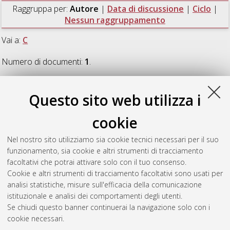
Raggruppa per:
Autore
|
Data di discussione
|
Ciclo
|
Nessun raggruppamento
Vai a:
C
Numero di documenti:
1
.
C
Questo sito web utilizza i
cookie
Cicero, Valentina
(2023)
Study of the tracking performance of
a liquid Argon detector based on a novel optical imaging
Nel nostro sito utilizziamo sia cookie tecnici necessari per il suo
concept
, [Dissertation thesis], Alma Mater Studiorum
funzionamento, sia cookie e altri strumenti di tracciamento
Università di Bologna. Dottorato di ricerca in
Fisica
, 35 Ciclo.
facoltativi che potrai attivare solo con il tuo consenso.
DOI 10.48676/unibo/amsdottorato/10871.
Cookie e altri strumenti di tracciamento facoltativi sono usati per
analisi statistiche, misure sull'efficacia della comunicazione
Questa lista e' stata generata il
Fri Aug 7 20:44:36 2026 CEST
.
istituzionale e analisi dei comportamenti degli utenti.
Se chiudi questo banner continuerai la navigazione solo con i
cookie necessari.
Atom