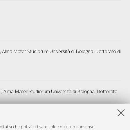
s], Alma Mater Studiorum Università di Bologna. Dottorato di
is], Alma Mater Studiorum Università di Bologna. Dottorato
a lista e' stata generata il
Thu Aug 6 20:43:31 2026 CEST
.
ltativi che potrai attivare solo con il tuo consenso.