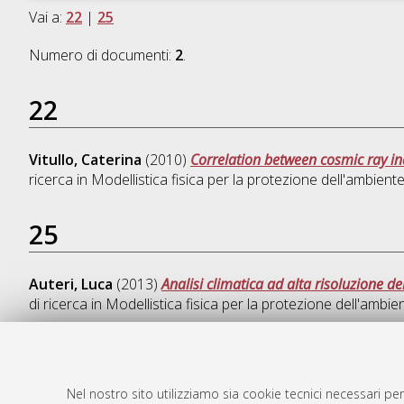
Vai a:
22
|
25
Numero di documenti:
2
.
22
Vitullo, Caterina
(2010)
Correlation between cosmic ray i
ricerca in
Modellistica fisica per la protezione dell'ambient
25
Auteri, Luca
(2013)
Analisi climatica ad alta risoluzione de
di ricerca in
Modellistica fisica per la protezione dell'ambie
Nel nostro sito utilizziamo sia cookie tecnici necessari per
AMS Dotto
Atom