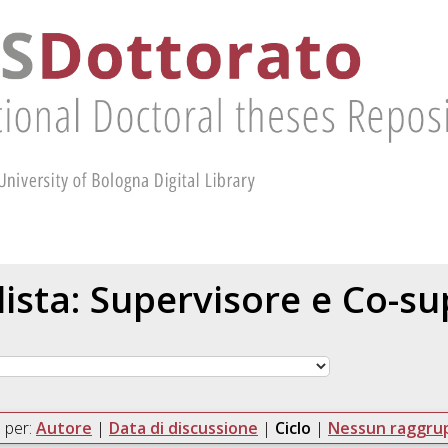
 lista: Supervisore e Co-s
 per:
Autore
|
Data di discussione
|
Ciclo
|
Nessun raggr