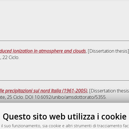
nduced ionization in atmosphere and clouds
, [Dissertation thesi
e
, 22 Ciclo.
lle precipitazioni sul nord Italia (1961-2005)
, [Dissertation thes
nte
, 25 Ciclo. DOI 10.6092/unibo/amsdottorato/5355.
Quest
Questo sito web utilizza i cookie
 il suo funzionamento, sia cookie e altri strumenti di tracciamento faco
rato