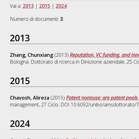
Vai a:
2013
|
2015
|
2024
Numero di documenti:
3
.
2013
Zhang, Chunxiang
(2013)
Reputation, VC funding, and in
Bologna. Dottorato di ricerca in
Direzione aziendale
, 25 C
2015
Chavosh, Alireza
(2015)
Patent nonnuse: are patent pools 
management
, 27 Ciclo. DOI 10.6092/unibo/amsdottorato/
2024