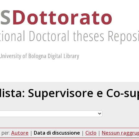
 lista: Supervisore e Co-s
 per:
Autore
|
Data di discussione
|
Ciclo
|
Nessun raggr