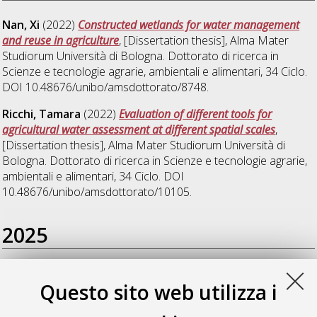
Nan, Xi
(2022)
Constructed wetlands for water management
and reuse in agriculture
, [Dissertation thesis], Alma Mater
Studiorum Università di Bologna. Dottorato di ricerca in
Scienze e tecnologie agrarie, ambientali e alimentari
, 34 Ciclo.
DOI 10.48676/unibo/amsdottorato/8748.
Ricchi, Tamara
(2022)
Evaluation of different tools for
agricultural water assessment at different spatial scales
,
[Dissertation thesis], Alma Mater Studiorum Università di
Bologna. Dottorato di ricerca in
Scienze e tecnologie agrarie,
ambientali e alimentari
, 34 Ciclo. DOI
10.48676/unibo/amsdottorato/10105.
2025
Chioggia, Francesco
(2025)
Treatment and nutrients recovery
Questo sito web utilizza i
with Constructed Wetlands: closing the cycle of urban
wastewater and agricultural drainage/runoff - exploration of