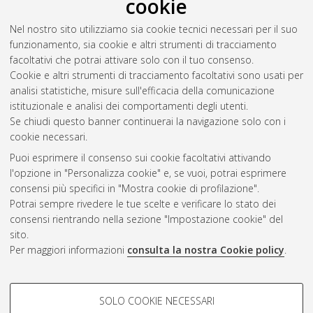
cookie
novel setups, technologies and application
, [Dissertation
thesis], Alma Mater Studiorum Università di Bologna.
Nel nostro sito utilizziamo sia cookie tecnici necessari per il suo
Dottorato di ricerca in
Scienze e tecnologie agrarie, ambientali
funzionamento, sia cookie e altri strumenti di tracciamento
e alimentari
, 37 Ciclo.
facoltativi che potrai attivare solo con il tuo consenso.
Cookie e altri strumenti di tracciamento facoltativi sono usati per
Questa lista e' stata generata il
Wed Aug 5 20:48:07 2026
analisi statistiche, misure sull'efficacia della comunicazione
CEST
.
istituzionale e analisi dei comportamenti degli utenti.
Se chiudi questo banner continuerai la navigazione solo con i
cookie necessari.
Atom
Puoi esprimere il consenso sui cookie facoltativi attivando
Rss 1.0
l'opzione in "Personalizza cookie" e, se vuoi, potrai esprimere
consensi più specifici in "Mostra cookie di profilazione".
Rss 2.0
Potrai sempre rivedere le tue scelte e verificare lo stato dei
consensi rientrando nella sezione "Impostazione cookie" del
AMS Dottorato
sito.
Per maggiori informazioni
consulta la nostra Cookie policy
.
ISSN: 2038-7946
Servizio implementato e gestito da
AlmaDL
Impostazioni Cookie
COOKIE DI PROFILAZIONE -
SOLO COOKIE NECESSARI
Informativa sulla privacy
FACOLTATIVI