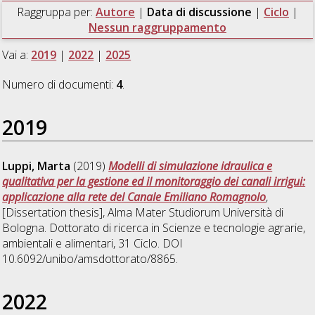
Raggruppa per:
Autore
|
Data di discussione
|
Ciclo
|
Nessun raggruppamento
Vai a:
2019
|
2022
|
2025
Numero di documenti:
4
.
2019
Luppi, Marta
(2019)
Modelli di simulazione idraulica e
qualitativa per la gestione ed il monitoraggio dei canali irrigui:
applicazione alla rete del Canale Emiliano Romagnolo
,
[Dissertation thesis], Alma Mater Studiorum Università di
Bologna. Dottorato di ricerca in
Scienze e tecnologie agrarie,
ambientali e alimentari
, 31 Ciclo. DOI
10.6092/unibo/amsdottorato/8865.
2022