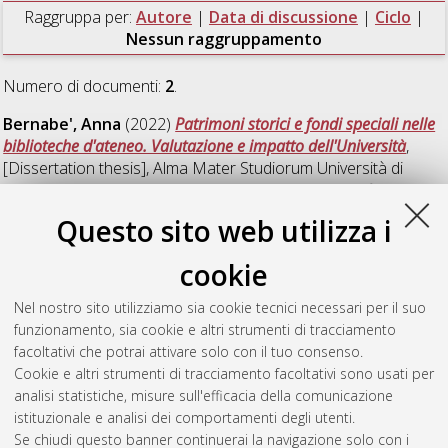
Raggruppa per:
Autore
|
Data di discussione
|
Ciclo
|
Nessun raggruppamento
Numero di documenti:
2
.
Bernabe', Anna
(2022)
Patrimoni storici e fondi speciali nelle
biblioteche d'ateneo. Valutazione e impatto dell'Università
,
[Dissertation thesis], Alma Mater Studiorum Università di
Bologna. Dottorato di ricerca in
Culture letterarie e filologiche
,
34 Ciclo. DOI 10.48676/unibo/amsdottorato/10344.
Questo sito web utilizza i
Pederzoli, Elisa
(2019)
Un <privato editore dilettante> nel
cookie
sistema internazionale. Angelo Fortunato Formiggini e la
diffusione della cultura italiana nel mondo
, [Dissertation
Nel nostro sito utilizziamo sia cookie tecnici necessari per il suo
thesis], Alma Mater Studiorum Università di Bologna.
funzionamento, sia cookie e altri strumenti di tracciamento
Dottorato di ricerca in
Culture letterarie e filologiche
, 31 Ciclo.
facoltativi che potrai attivare solo con il tuo consenso.
DOI 10.6092/unibo/amsdottorato/8814.
Cookie e altri strumenti di tracciamento facoltativi sono usati per
analisi statistiche, misure sull'efficacia della comunicazione
Questa lista e' stata generata il
Fri Aug 7 20:45:55 2026 CEST
.
istituzionale e analisi dei comportamenti degli utenti.
Se chiudi questo banner continuerai la navigazione solo con i