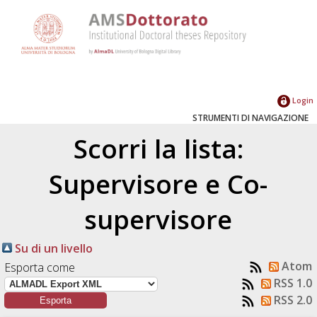
Login
STRUMENTI DI NAVIGAZIONE
Scorri la lista:
Supervisore e Co-
supervisore
Su di un livello
Atom
Esporta come
RSS 1.0
RSS 2.0