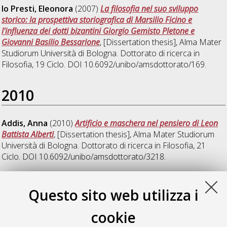
lo Presti, Eleonora
(2007)
La filosofia nel suo sviluppo
storico: la prospettiva storiografica di Marsilio Ficino e
l'influenza dei dotti bizantini Giorgio Gemisto Pletone e
Giovanni Basilio Bessarione
, [Dissertation thesis], Alma Mater
Studiorum Università di Bologna. Dottorato di ricerca in
Filosofia
, 19 Ciclo. DOI 10.6092/unibo/amsdottorato/169.
2010
Addis, Anna
(2010)
Artificio e maschera nel pensiero di Leon
Battista Alberti
, [Dissertation thesis], Alma Mater Studiorum
Università di Bologna. Dottorato di ricerca in
Filosofia
, 21
Ciclo. DOI 10.6092/unibo/amsdottorato/3218.
2011
Questo sito web utilizza i
cookie
Mazzetti, Alice
(2011)
Tommaso Campanella e la tradizione
ermetica. Approfondimenti sul concetto di 'senso'
, [Dissertation