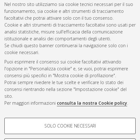
Nel nostro sito utilizziamo sia cookie tecnici necessari per il suo
thesis], Alma Mater Studiorum Università di Bologna.
funzionamento, sia cookie e altri strumenti di tracciamento
Dottorato di ricerca in
Filosofia
, 22 Ciclo.
facoltativi che potrai attivare solo con il tuo consenso.
Cookie e altri strumenti di tracciamento facoltativi sono usati per
Questa lista e' stata generata il
Sat Aug 8 20:46:14 2026
analisi statistiche, misure sull'efficacia della comunicazione
CEST
.
istituzionale e analisi dei comportamenti degli utenti.
Se chiudi questo banner continuerai la navigazione solo con i
cookie necessari.
Atom
Puoi esprimere il consenso sui cookie facoltativi attivando
Rss 1.0
l'opzione in "Personalizza cookie" e, se vuoi, potrai esprimere
consensi più specifici in "Mostra cookie di profilazione".
Rss 2.0
Potrai sempre rivedere le tue scelte e verificare lo stato dei
consensi rientrando nella sezione "Impostazione cookie" del
AMS Dottorato
sito.
Per maggiori informazioni
consulta la nostra Cookie policy
.
ISSN: 2038-7946
Servizio implementato e gestito da
AlmaDL
Impostazioni Cookie
COOKIE DI PROFILAZIONE -
SOLO COOKIE NECESSARI
Informativa sulla privacy
FACOLTATIVI
Condizioni d’uso del sito
Si tratta di cookie utilizzati per analizzare le caratteristiche della