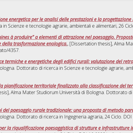
one energetica per le analisi delle prestazioni e la progettazione 
a in
Scienze e tecnologie agrarie, ambientali e alimentari
, 26 Ci
ines à produire” a elementi di attrazione nel paesaggio. Proposte e
re della trasformazione enologica.
, [Dissertation thesis], Alma Ma
ato/4357.
termiche e energetiche degli edifici rurali: valutazione del retrof
ologna. Dottorato di ricerca in
Scienze e tecnologie agrarie, amb
 pianificazione territoriale finalizzato alla classificazione del te
hesis], Alma Mater Studiorum Università di Bologna. Dottorato di
ni del paesaggio rurale tradizionale: una proposta di metodo par
ologna. Dottorato di ricerca in
Ingegneria agraria
, 24 Ciclo. DO
 per la riqualificazione paesaggistica di strutture e infrastrutture