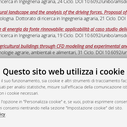
ricerca in
Ingegneria agraria
, 24 Ciclo. DOI 10.6092/unibo/amsd
ral landscape and the analysis of the driving forces. Proposal of
ologna. Dottorato di ricerca in
Ingegneria agraria
, 21 Ciclo. DO
e di energia da fonte rinnovabile: applicabilità al caso studio 
ricerca in
Ingegneria agraria
, 19 Ciclo. DOI 10.6092/unibo/amsd
 agricultural buildings through CFD modeling and experimental ana
ologie agrarie, ambientali e alimentari
, 31 Ciclo. DOI 10.6092/
Ques
Questo sito web utilizza i cookie
 il suo funzionamento, sia cookie e altri strumenti di tracciamento faco
rato
ati per analisi statistiche, misure sull'efficacia della comunicazione is
-7946
on i cookie necessari.
mplementato e gestito da
AlmaDL
 l'opzione in "Personalizza cookie" e, se vuoi, potrai esprimere consens
ni Cookie
dei consensi rientrando nella sezione "Impostazione cookie" del sito.
 sulla privacy
icy
.
d’uso del sito