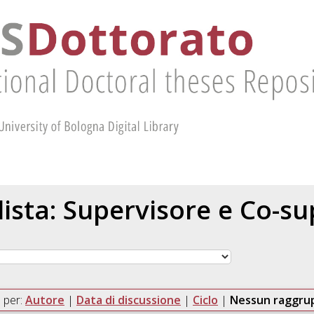
 lista: Supervisore e Co-s
 per:
Autore
|
Data di discussione
|
Ciclo
|
Nessun raggr