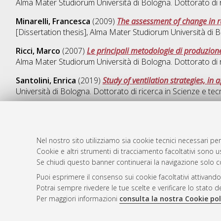
Alma Mater Studiorum Università di Bologna. Dottorato di 
Minarelli, Francesca
(2009)
The assessment of change in ru
[Dissertation thesis], Alma Mater Studiorum Università di B
Ricci, Marco
(2007)
Le principali metodologie di produzion
Alma Mater Studiorum Università di Bologna. Dottorato di 
Santolini, Enrica
(2019)
Study of ventilation strategies, in
Università di Bologna. Dottorato di ricerca in
Scienze e tecn
Nel nostro sito utilizziamo sia cookie tecnici necessari per
AMS Dotto
Atom
Cookie e altri strumenti di tracciamento facoltativi sono us
ISSN: 2038
Se chiudi questo banner continuerai la navigazione solo c
Rss 1.0
Servizio i
Puoi esprimere il consenso sui cookie facoltativi attivando
Rss 2.0
Impostazio
Potrai sempre rivedere le tue scelte e verificare lo stato 
Informativa
Per maggiori informazioni
consulta la nostra Cookie pol
Condizioni 