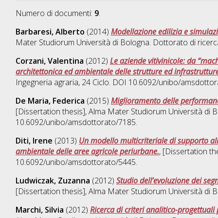
Numero di documenti:
9
.
Barbaresi, Alberto
(2014)
Modellazione edilizia e simulazi
Mater Studiorum Università di Bologna. Dottorato di ricerc
Corzani, Valentina
(2012)
Le aziende vitivinicole: da “mach
architettonica ed ambientale delle strutture ed infrastruttu
Ingegneria agraria
, 24 Ciclo. DOI 10.6092/unibo/amsdottor
De Maria, Federica
(2015)
Miglioramento delle performance 
[Dissertation thesis], Alma Mater Studiorum Università di B
10.6092/unibo/amsdottorato/7185.
Diti, Irene
(2013)
Un modello multicriteriale di supporto alla
ambientale delle aree agricole periurbane.
, [Dissertation t
10.6092/unibo/amsdottorato/5445.
Ludwiczak, Zuzanna
(2012)
Studio dell’evoluzione dei seg
[Dissertation thesis], Alma Mater Studiorum Università di B
Marchi, Silvia
(2012)
Ricerca di criteri analitico-progettuali