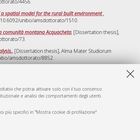
ottorato/4456.
 a spatial model for the rural built environment
,
I 10.6092/unibo/amsdottorato/1510.
della comunità montana Acquacheta
, [Dissertation thesis],
ottorato/73.
lysis.
, [Dissertation thesis], Alma Mater Studiorum
unibo/amsdottorato/8852.
ta lista e' stata generata il
Sat Aug 8 20:46:52 2026 CEST
.
ltativi che potrai attivare solo con il tuo consenso.
tituzionale e analisi dei comportamenti degli utenti.
i più specifici in "Mostra cookie di profilazione".