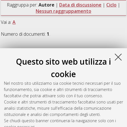
Raggruppa per:
Autore
|
Data di discussione
|
Ciclo
|
Nessun raggruppamento
Vai a:
A
Numero di documenti:
1
.
A
Questo sito web utilizza i
Aureli, Sara
(2012)
Patogeni e zecche vettrici: studio
cookie
epidemiologico in parchi pubblici dell'Emilia Romagna
,
[Dissertation thesis], Alma Mater Studiorum Università di
Nel nostro sito utilizziamo sia cookie tecnici necessari per il suo
Bologna. Dottorato di ricerca in
Epidemiologia e controllo
funzionamento, sia cookie e altri strumenti di tracciamento
delle zoonosi
, 24 Ciclo. DOI
facoltativi che potrai attivare solo con il tuo consenso.
10.6092/unibo/amsdottorato/4717.
Cookie e altri strumenti di tracciamento facoltativi sono usati per
analisi statistiche, misure sull'efficacia della comunicazione
Questa lista e' stata generata il
Fri Aug 7 20:47:43 2026 CEST
.
istituzionale e analisi dei comportamenti degli utenti.
Se chiudi questo banner continuerai la navigazione solo con i
cookie necessari.