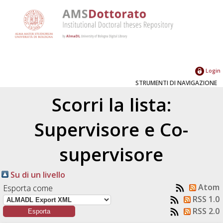
Login
STRUMENTI DI NAVIGAZIONE
Scorri la lista:
Supervisore e Co-
supervisore
Su di un livello
Atom
Esporta come
RSS 1.0
RSS 2.0