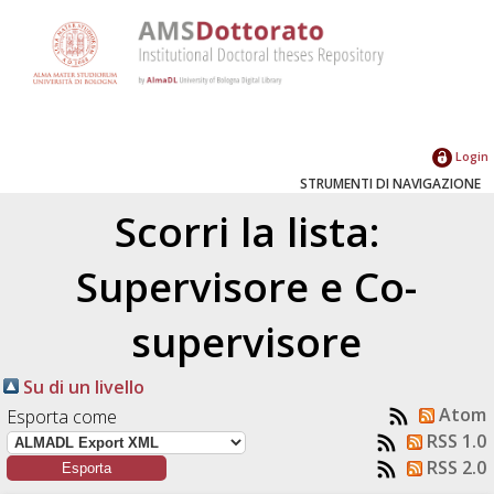
Login
STRUMENTI DI NAVIGAZIONE
Scorri la lista:
Supervisore e Co-
supervisore
Su di un livello
Atom
Esporta come
RSS 1.0
RSS 2.0