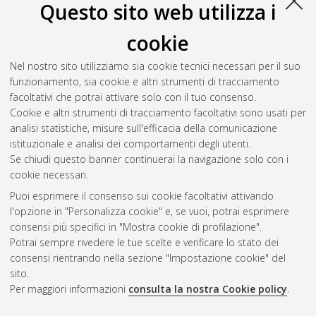
Questo sito web utilizza i
Mirsalari, Seyed Ahmad
(2026)
Leveraging transprecision
computing techniques for Ultra-Low-Power IoT devices
,
cookie
[Dissertation thesis], Alma Mater Studiorum Università di
Bologna. Dottorato di ricerca in
Data science and
Nel nostro sito utilizziamo sia cookie tecnici necessari per il suo
computation
, 37 Ciclo. DOI
funzionamento, sia cookie e altri strumenti di tracciamento
10.48676/unibo/amsdottorato/12717.
facoltativi che potrai attivare solo con il tuo consenso.
Cookie e altri strumenti di tracciamento facoltativi sono usati per
Questa lista e' stata generata il
Thu Aug 6 20:43:25 2026
analisi statistiche, misure sull'efficacia della comunicazione
CEST
.
istituzionale e analisi dei comportamenti degli utenti.
Se chiudi questo banner continuerai la navigazione solo con i
cookie necessari.
Atom
Puoi esprimere il consenso sui cookie facoltativi attivando
Rss 1.0
l'opzione in "Personalizza cookie" e, se vuoi, potrai esprimere
consensi più specifici in "Mostra cookie di profilazione".
Rss 2.0
Potrai sempre rivedere le tue scelte e verificare lo stato dei
consensi rientrando nella sezione "Impostazione cookie" del
sito.
AMS Dottorato
Per maggiori informazioni
consulta la nostra Cookie policy
.
ISSN: 2038-7946
Servizio implementato e gestito da
AlmaDL