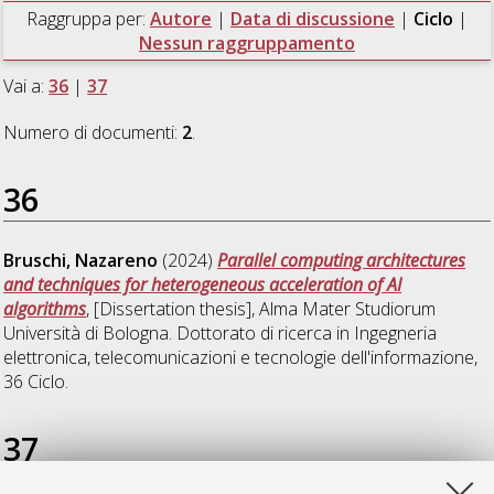
Raggruppa per:
Autore
|
Data di discussione
|
Ciclo
|
Nessun raggruppamento
Vai a:
36
|
37
Numero di documenti:
2
.
36
Bruschi, Nazareno
(2024)
Parallel computing architectures
and techniques for heterogeneous acceleration of AI
algorithms
, [Dissertation thesis], Alma Mater Studiorum
Università di Bologna. Dottorato di ricerca in
Ingegneria
elettronica, telecomunicazioni e tecnologie dell'informazione
,
36 Ciclo.
37