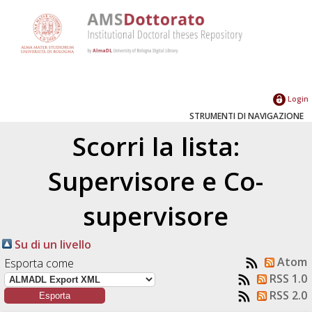
Login
STRUMENTI DI NAVIGAZIONE
Scorri la lista:
Supervisore e Co-
supervisore
Su di un livello
Atom
Esporta come
RSS 1.0
RSS 2.0