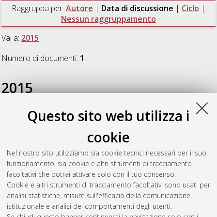
Raggruppa per:
Autore
|
Data di discussione
|
Ciclo
|
Nessun raggruppamento
Vai a:
2015
Numero di documenti:
1
.
2015
Questo sito web utilizza i
Bonaretti, Edoardo
(2015)
Optimization of purification
procedures in organic semiconductor synthesis for improving
cookie
the performances of organic field-effect transistors
,
[Dissertation thesis], Alma Mater Studiorum Università di
Nel nostro sito utilizziamo sia cookie tecnici necessari per il suo
Bologna. Dottorato di ricerca in
Chimica
, 27 Ciclo. DOI
funzionamento, sia cookie e altri strumenti di tracciamento
10.6092/unibo/amsdottorato/6841.
facoltativi che potrai attivare solo con il tuo consenso.
Cookie e altri strumenti di tracciamento facoltativi sono usati per
Questa lista e' stata generata il
Thu Aug 6 20:45:49 2026
analisi statistiche, misure sull'efficacia della comunicazione
CEST
.
istituzionale e analisi dei comportamenti degli utenti.
Se chiudi questo banner continuerai la navigazione solo con i