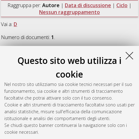
Raggruppa per:
Autore
|
Data di discussione
|
Ciclo
|
Nessun raggruppamento
Vai a:
D
Numero di documenti:
1
.
D
Questo sito web utilizza i
cookie
Del Bello, Elisabetta
(2012)
The bursting behavior of gas
slugs: laboratory and analytical insights into Strombolian
Nel nostro sito utilizziamo sia cookie tecnici necessari per il suo
volcanic eruptions.
, [Dissertation thesis], Alma Mater
funzionamento, sia cookie e altri strumenti di tracciamento
Studiorum Università di Bologna. Dottorato di ricerca in
facoltativi che potrai attivare solo con il tuo consenso.
Geofisica
, 24 Ciclo. DOI 10.6092/unibo/amsdottorato/4263.
Cookie e altri strumenti di tracciamento facoltativi sono usati per
analisi statistiche, misure sull'efficacia della comunicazione
Questa lista e' stata generata il
Fri Aug 7 20:44:49 2026 CEST
.
istituzionale e analisi dei comportamenti degli utenti.
Se chiudi questo banner continuerai la navigazione solo con i
cookie necessari.
Atom