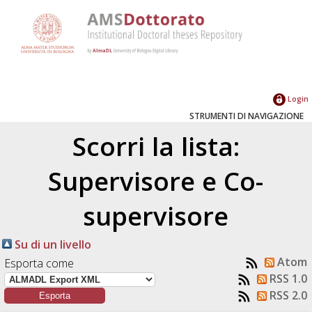
Login
STRUMENTI DI NAVIGAZIONE
Scorri la lista:
Supervisore e Co-
supervisore
Su di un livello
Atom
Esporta come
RSS 1.0
RSS 2.0