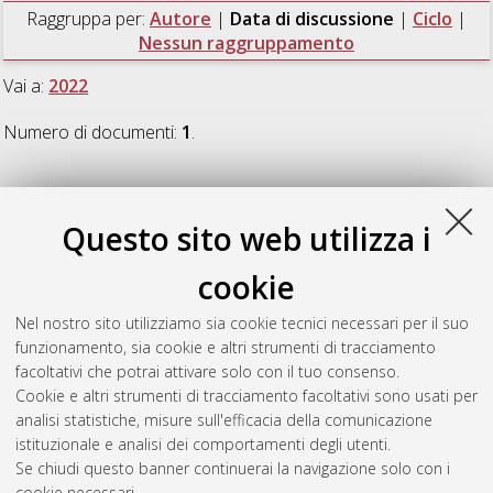
Raggruppa per:
Autore
|
Data di discussione
|
Ciclo
|
Nessun raggruppamento
Vai a:
2022
Numero di documenti:
1
.
2022
Questo sito web utilizza i
Amantea, Ilaria Angela
(2022)
Methods and tools for analysis
cookie
and management of risks and regulatory compliance in the
healthcare sector: the hospital at home – HaH
, [Dissertation
Nel nostro sito utilizziamo sia cookie tecnici necessari per il suo
thesis], Alma Mater Studiorum Università di Bologna.
funzionamento, sia cookie e altri strumenti di tracciamento
Dottorato di ricerca in
Law, science and technology
, 34 Ciclo.
facoltativi che potrai attivare solo con il tuo consenso.
DOI 10.48676/unibo/amsdottorato/10066.
Cookie e altri strumenti di tracciamento facoltativi sono usati per
analisi statistiche, misure sull'efficacia della comunicazione
Questa lista e' stata generata il
Fri Aug 7 20:43:46 2026 CEST
.
istituzionale e analisi dei comportamenti degli utenti.
Se chiudi questo banner continuerai la navigazione solo con i
cookie necessari.