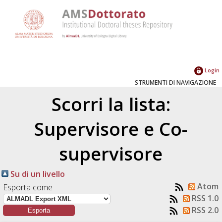
Login
STRUMENTI DI NAVIGAZIONE
Scorri la lista:
Supervisore e Co-
supervisore
Su di un livello
Atom
Esporta come
RSS 1.0
RSS 2.0