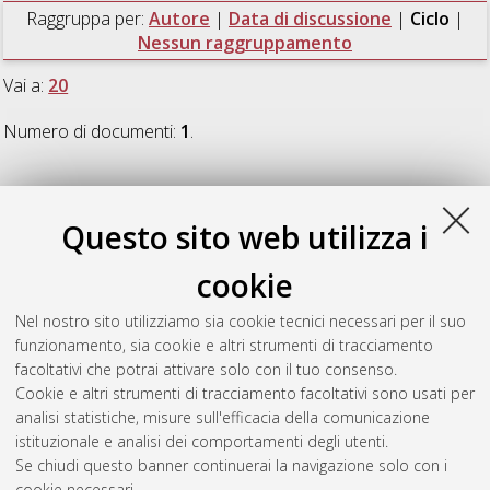
Raggruppa per:
Autore
|
Data di discussione
|
Ciclo
|
Nessun raggruppamento
Vai a:
20
Numero di documenti:
1
.
20
Questo sito web utilizza i
Carbonara, Umberto Michele
(2009)
L'invalidità delle
cookie
decisioni dei soci nella società a responsabilità limitata
,
[Dissertation thesis], Alma Mater Studiorum Università di
Nel nostro sito utilizziamo sia cookie tecnici necessari per il suo
Bologna. Dottorato di ricerca in
Diritto delle società e dei
funzionamento, sia cookie e altri strumenti di tracciamento
mercati finanziari
, 20 Ciclo.
facoltativi che potrai attivare solo con il tuo consenso.
Cookie e altri strumenti di tracciamento facoltativi sono usati per
Questa lista e' stata generata il
Thu Aug 6 20:43:31 2026
analisi statistiche, misure sull'efficacia della comunicazione
CEST
.
istituzionale e analisi dei comportamenti degli utenti.
Se chiudi questo banner continuerai la navigazione solo con i
cookie necessari.