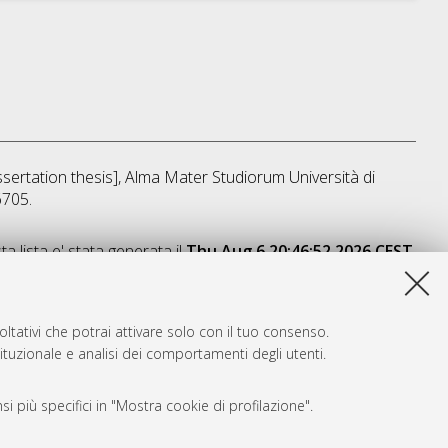
issertation thesis], Alma Mater Studiorum Università di
6705.
a lista e' stata generata il
Thu Aug 6 20:46:52 2026 CEST
.
ltativi che potrai attivare solo con il tuo consenso.
tituzionale e analisi dei comportamenti degli utenti.
i più specifici in "Mostra cookie di profilazione".