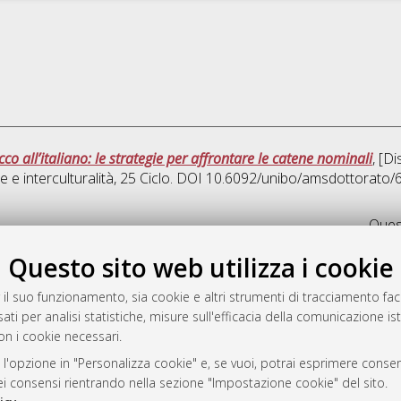
o all’italiano: le strategie per affrontare le catene nominali
, [D
 e interculturalità
, 25 Ciclo. DOI 10.6092/unibo/amsdottorato/
Quest
Questo sito web utilizza i cookie
rato
-7946
 il suo funzionamento, sia cookie e altri strumenti di tracciamento faco
ati per analisi statistiche, misure sull'efficacia della comunicazione is
mplementato e gestito da
AlmaDL
on i cookie necessari.
ni Cookie
 sulla privacy
 l'opzione in "Personalizza cookie" e, se vuoi, potrai esprimere consens
dei consensi rientrando nella sezione "Impostazione cookie" del sito.
d’uso del sito