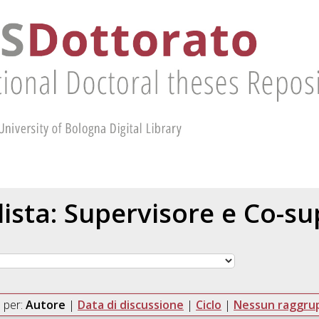
 lista: Supervisore e Co-s
 per:
Autore
|
Data di discussione
|
Ciclo
|
Nessun raggr