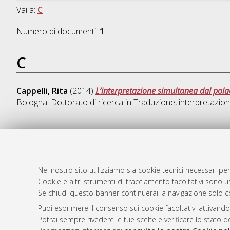
Vai a:
C
Numero di documenti:
1
.
C
Cappelli, Rita
(2014)
L’interpretazione simultanea dal polacc
Bologna. Dottorato di ricerca in
Traduzione, interpretazione
AMS Dotto
Atom
ISSN: 2038
Nel nostro sito utilizziamo sia cookie tecnici necessari per
Rss 1.0
Cookie e altri strumenti di tracciamento facoltativi sono us
Servizio i
Se chiudi questo banner continuerai la navigazione solo c
Rss 2.0
Impostazio
Informativa
Puoi esprimere il consenso sui cookie facoltativi attivando
Potrai sempre rivedere le tue scelte e verificare lo stato 
Condizioni 