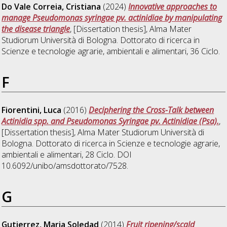
Do Vale Correia, Cristiana
(2024)
Innovative approaches to
manage Pseudomonas syringae pv. actinidiae by manipulating
the disease triangle
, [Dissertation thesis], Alma Mater
Studiorum Università di Bologna. Dottorato di ricerca in
Scienze e tecnologie agrarie, ambientali e alimentari
, 36 Ciclo.
F
Fiorentini, Luca
(2016)
Deciphering the Cross-Talk between
Actinidia spp. and Pseudomonas Syringae pv. Actinidiae (Psa).
,
[Dissertation thesis], Alma Mater Studiorum Università di
Bologna. Dottorato di ricerca in
Scienze e tecnologie agrarie,
ambientali e alimentari
, 28 Ciclo. DOI
10.6092/unibo/amsdottorato/7528.
G
Gutierrez, Maria Soledad
(2014)
Fruit ripening/scald