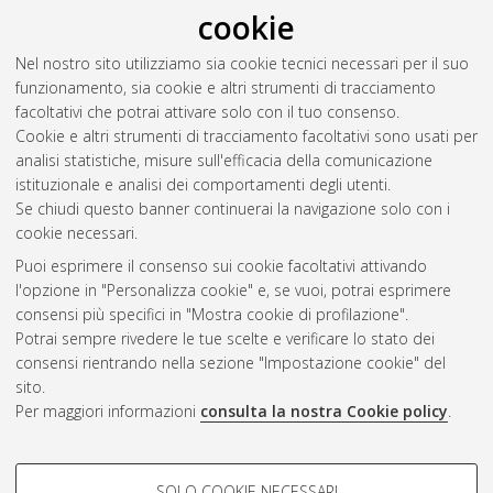
cookie
fruit quality and aroma
, [Dissertation thesis], Alma Mater
Studiorum Università di Bologna. Dottorato di ricerca in
Nel nostro sito utilizziamo sia cookie tecnici necessari per il suo
Scienze e tecnologie agrarie, ambientali e alimentari
, 34 Ciclo.
funzionamento, sia cookie e altri strumenti di tracciamento
DOI 10.48676/unibo/amsdottorato/10211.
facoltativi che potrai attivare solo con il tuo consenso.
Cookie e altri strumenti di tracciamento facoltativi sono usati per
Questa lista e' stata generata il
Thu Aug 6 20:44:58 2026
analisi statistiche, misure sull'efficacia della comunicazione
CEST
.
istituzionale e analisi dei comportamenti degli utenti.
Se chiudi questo banner continuerai la navigazione solo con i
cookie necessari.
Atom
Puoi esprimere il consenso sui cookie facoltativi attivando
Rss 1.0
l'opzione in "Personalizza cookie" e, se vuoi, potrai esprimere
consensi più specifici in "Mostra cookie di profilazione".
Rss 2.0
Potrai sempre rivedere le tue scelte e verificare lo stato dei
consensi rientrando nella sezione "Impostazione cookie" del
AMS Dottorato
sito.
Per maggiori informazioni
consulta la nostra Cookie policy
.
ISSN: 2038-7946
Servizio implementato e gestito da
AlmaDL
Impostazioni Cookie
COOKIE DI PROFILAZIONE -
SOLO COOKIE NECESSARI