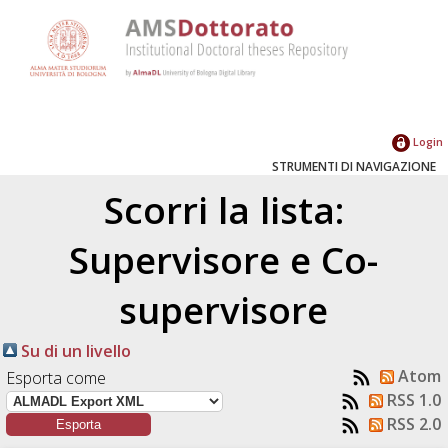
Login
STRUMENTI DI NAVIGAZIONE
Scorri la lista:
Supervisore e Co-
supervisore
Su di un livello
Atom
Esporta come
RSS 1.0
RSS 2.0