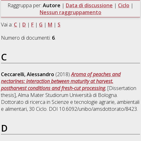
Raggruppa per:
Autore
|
Data di discussione
|
Ciclo
|
Nessun raggruppamento
Vai a:
C
|
D
|
F
|
G
|
M
|
S
Numero di documenti:
6
.
C
Ceccarelli, Alessandro
(2018)
Aroma of peaches and
nectarines: interaction between maturity at harvest,
postharvest conditions and fresh-cut processing
, [Dissertation
thesis], Alma Mater Studiorum Università di Bologna.
Dottorato di ricerca in
Scienze e tecnologie agrarie, ambientali
e alimentari
, 30 Ciclo. DOI 10.6092/unibo/amsdottorato/8423.
D