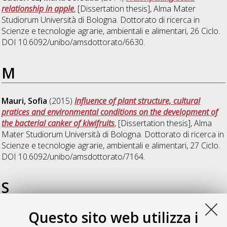
relationship in apple
, [Dissertation thesis], Alma Mater
Studiorum Università di Bologna. Dottorato di ricerca in
Scienze e tecnologie agrarie, ambientali e alimentari
, 26 Ciclo.
DOI 10.6092/unibo/amsdottorato/6630.
M
Mauri, Sofia
(2015)
Influence of plant structure, cultural
pratices and environmental conditions on the development of
the bacterial canker of kiwifruits
, [Dissertation thesis], Alma
Mater Studiorum Università di Bologna. Dottorato di ricerca in
Scienze e tecnologie agrarie, ambientali e alimentari
, 27 Ciclo.
DOI 10.6092/unibo/amsdottorato/7164.
S
Questo sito web utilizza i
Sangiorgio, Daniela
(2022)
Deciphering the role of plant
microbiome on strawberry and raspberry growth, resistance,