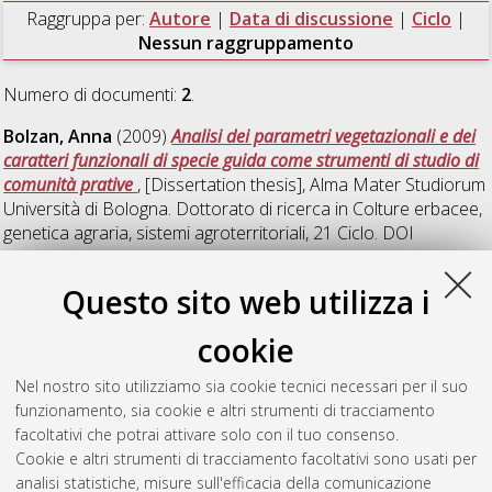
Raggruppa per:
Autore
|
Data di discussione
|
Ciclo
|
Nessun raggruppamento
Numero di documenti:
2
.
Bolzan, Anna
(2009)
Analisi dei parametri vegetazionali e dei
caratteri funzionali di specie guida come strumenti di studio di
comunità prative
, [Dissertation thesis], Alma Mater Studiorum
Università di Bologna. Dottorato di ricerca in
Colture erbacee,
genetica agraria, sistemi agroterritoriali
, 21 Ciclo. DOI
10.6092/unibo/amsdottorato/1969.
Questo sito web utilizza i
D'Arco, Matteo
(2018)
Role of plant cover in the
performances of Extensive Green Roofs in sub mediterranean
cookie
environment
, [Dissertation thesis], Alma Mater Studiorum
Università di Bologna. Dottorato di ricerca in
Scienze e
Nel nostro sito utilizziamo sia cookie tecnici necessari per il suo
tecnologie agrarie, ambientali e alimentari
, 30 Ciclo. DOI
funzionamento, sia cookie e altri strumenti di tracciamento
10.6092/unibo/amsdottorato/8289.
facoltativi che potrai attivare solo con il tuo consenso.
Cookie e altri strumenti di tracciamento facoltativi sono usati per
Questa lista e' stata generata il
Thu Aug 6 20:46:46 2026
analisi statistiche, misure sull'efficacia della comunicazione