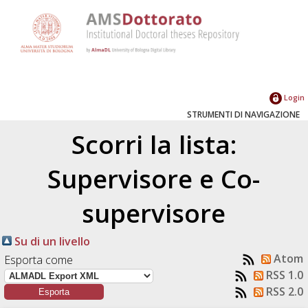
Login
STRUMENTI DI NAVIGAZIONE
Scorri la lista:
Supervisore e Co-
supervisore
Su di un livello
Atom
Esporta come
RSS 1.0
RSS 2.0