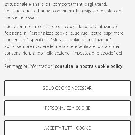
CEST
.
istituzionale e analisi dei comportamenti degli utenti.
Se chiudi questo banner continuerai la navigazione solo con i
cookie necessari.
Atom
Puoi esprimere il consenso sui cookie facoltativi attivando
Rss 1.0
l'opzione in "Personalizza cookie" e, se vuoi, potrai esprimere
consensi più specifici in "Mostra cookie di profilazione".
Rss 2.0
Potrai sempre rivedere le tue scelte e verificare lo stato dei
consensi rientrando nella sezione "Impostazione cookie" del
sito.
AMS Dottorato
Per maggiori informazioni
consulta la nostra Cookie policy
.
ISSN: 2038-7946
Servizio implementato e gestito da
AlmaDL
COOKIE DI PROFILAZIONE -
Impostazioni Cookie
SOLO COOKIE NECESSARI
Informativa sulla privacy
FACOLTATIVI
Condizioni d’uso del sito
Si tratta di cookie utilizzati per analizzare le caratteristiche della
navigazione degli utenti, creare profili in base al loro comportamento
PERSONALIZZA COOKIE
sul sito, per analisi di marketing.
Mostra cookie di profilazione
ACCETTA TUTTI I COOKIE
Google/Youtube Video
© ALMA MATER STUDIORUM - Università di Bologna, 2007-2026.