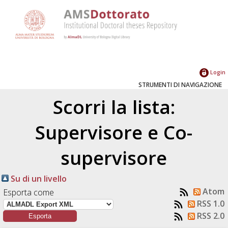
Login
STRUMENTI DI NAVIGAZIONE
Scorri la lista:
Supervisore e Co-
supervisore
Su di un livello
Atom
Esporta come
RSS 1.0
RSS 2.0