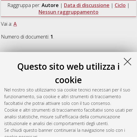
Raggruppa per:
Autore
|
Data di discussione
|
Ciclo
|
Nessun raggruppamento
Vai a:
A
Numero di documenti:
1
.
A
Questo sito web utilizza i
Asghariaghamashhadi, Mohammad Bagher
(2018)
Using of
cookie
Trademarks in Keyword Advertising in Web Search Engines
,
[Dissertation thesis], Alma Mater Studiorum Università di
Nel nostro sito utilizziamo sia cookie tecnici necessari per il suo
Bologna. Dottorato di ricerca in
Law, science and technology
,
funzionamento, sia cookie e altri strumenti di tracciamento
29 Ciclo. DOI 10.6092/unibo/amsdottorato/8298.
facoltativi che potrai attivare solo con il tuo consenso.
Cookie e altri strumenti di tracciamento facoltativi sono usati per
Questa lista e' stata generata il
Sat Aug 8 20:43:58 2026
analisi statistiche, misure sull'efficacia della comunicazione
CEST
.
istituzionale e analisi dei comportamenti degli utenti.
Se chiudi questo banner continuerai la navigazione solo con i
cookie necessari.