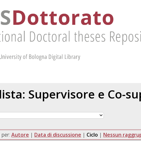
 lista: Supervisore e Co-s
 per:
Autore
|
Data di discussione
|
Ciclo
|
Nessun raggr