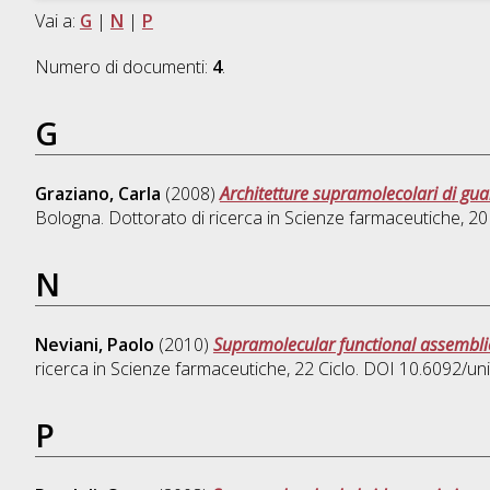
Vai a:
G
|
N
|
P
Numero di documenti:
4
.
G
Graziano, Carla
(2008)
Architetture supramolecolari di guan
Bologna. Dottorato di ricerca in
Scienze farmaceutiche
, 2
N
Neviani, Paolo
(2010)
Supramolecular functional assemblie
ricerca in
Scienze farmaceutiche
, 22 Ciclo. DOI 10.6092/u
P