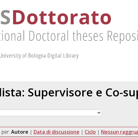
 lista: Supervisore e Co-s
 per:
Autore
|
Data di discussione
|
Ciclo
|
Nessun raggr