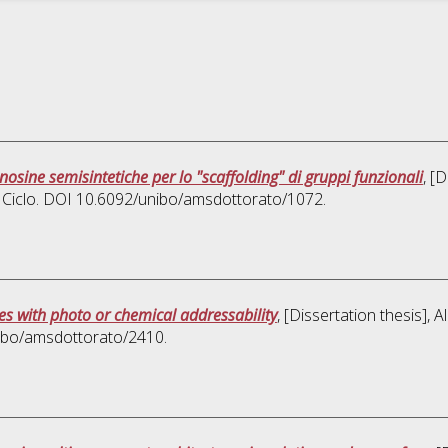
osine semisintetiche per lo "scaffolding" di gruppi funzionali
, [
0 Ciclo. DOI 10.6092/unibo/amsdottorato/1072.
s with photo or chemical addressability
, [Dissertation thesis],
nibo/amsdottorato/2410.