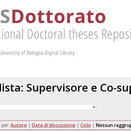
 lista: Supervisore e Co-s
 per:
Autore
|
Data di discussione
|
Ciclo
|
Nessun raggr