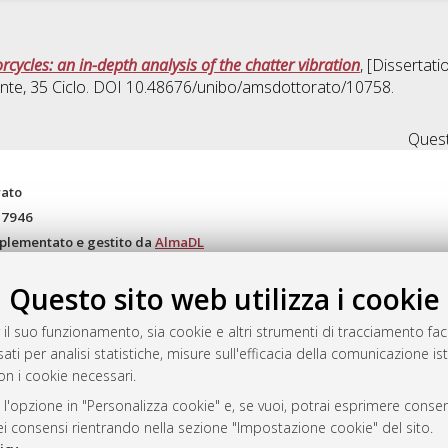
orcycles: an in-depth analysis of the chatter vibration
, [Dissertat
ente
, 35 Ciclo. DOI 10.48676/unibo/amsdottorato/10758.
Quest
rato
-7946
mplementato e gestito da
AlmaDL
ni Cookie
Questo sito web utilizza i cookie
 sulla privacy
d’uso del sito
 il suo funzionamento, sia cookie e altri strumenti di tracciamento faco
ati per analisi statistiche, misure sull'efficacia della comunicazione is
on i cookie necessari.
i Bologna, 2007-2026.
 l'opzione in "Personalizza cookie" e, se vuoi, potrai esprimere consens
dei consensi rientrando nella sezione "Impostazione cookie" del sito.