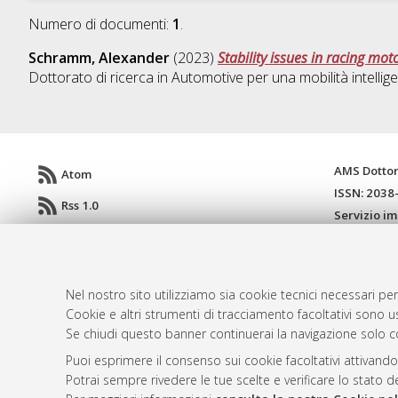
Numero di documenti:
1
.
Schramm, Alexander
(2023)
Stability issues in racing mot
Dottorato di ricerca in
Automotive per una mobilità intellig
AMS Dotto
Atom
ISSN: 2038
Rss 1.0
Servizio i
Rss 2.0
Impostazio
Informativa
Condizioni 
Nel nostro sito utilizziamo sia cookie tecnici necessari per
Cookie e altri strumenti di tracciamento facoltativi sono us
Se chiudi questo banner continuerai la navigazione solo c
© ALMA MATER STUDIORUM - Università d
Puoi esprimere il consenso sui cookie facoltativi attivando
Potrai sempre rivedere le tue scelte e verificare lo stato 