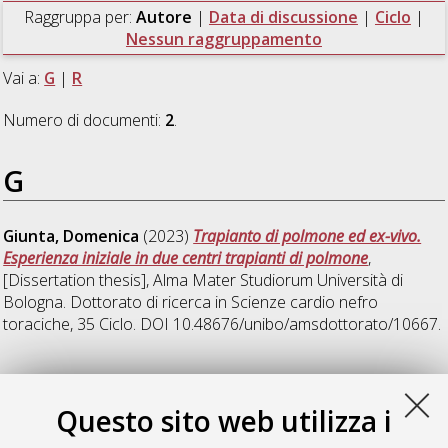
Raggruppa per:
Autore
|
Data di discussione
|
Ciclo
|
Nessun raggruppamento
Vai a:
G
|
R
Numero di documenti:
2
.
G
Giunta, Domenica
(2023)
Trapianto di polmone ed ex-vivo.
Esperienza iniziale in due centri trapianti di polmone
,
[Dissertation thesis], Alma Mater Studiorum Università di
Bologna. Dottorato di ricerca in
Scienze cardio nefro
toraciche
, 35 Ciclo. DOI 10.48676/unibo/amsdottorato/10667.
R
Questo sito web utilizza i
Ricciardi, Sara
(2024)
Prognostic and diagnostic markers in