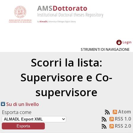
Login
STRUMENTI DI NAVIGAZIONE
Scorri la lista:
Supervisore e Co-
supervisore
Su di un livello
Atom
Esporta come
RSS 1.0
RSS 2.0