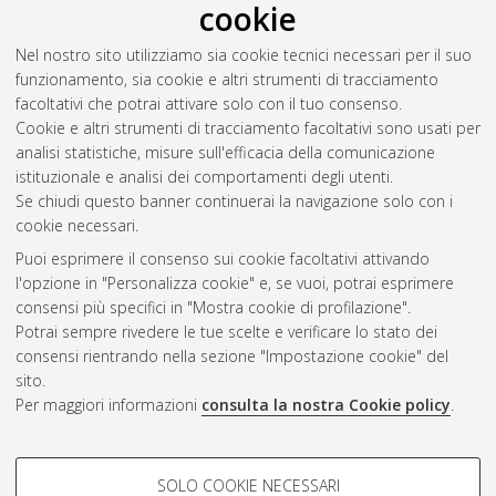
cookie
neuroendocrine thymic tumours:a pilot study
, [Dissertation
thesis], Alma Mater Studiorum Università di Bologna.
Nel nostro sito utilizziamo sia cookie tecnici necessari per il suo
Dottorato di ricerca in
Scienze cardio nefro toraciche
, 36
funzionamento, sia cookie e altri strumenti di tracciamento
Ciclo. DOI 10.48676/unibo/amsdottorato/11663.
facoltativi che potrai attivare solo con il tuo consenso.
Cookie e altri strumenti di tracciamento facoltativi sono usati per
Questa lista e' stata generata il
Sat Aug 8 20:45:02 2026
analisi statistiche, misure sull'efficacia della comunicazione
CEST
.
istituzionale e analisi dei comportamenti degli utenti.
Se chiudi questo banner continuerai la navigazione solo con i
cookie necessari.
Atom
Puoi esprimere il consenso sui cookie facoltativi attivando
Rss 1.0
l'opzione in "Personalizza cookie" e, se vuoi, potrai esprimere
consensi più specifici in "Mostra cookie di profilazione".
Rss 2.0
Potrai sempre rivedere le tue scelte e verificare lo stato dei
consensi rientrando nella sezione "Impostazione cookie" del
sito.
AMS Dottorato
Per maggiori informazioni
consulta la nostra Cookie policy
.
ISSN: 2038-7946
Servizio implementato e gestito da
AlmaDL
Impostazioni Cookie
COOKIE DI PROFILAZIONE -
SOLO COOKIE NECESSARI
Informativa sulla privacy
FACOLTATIVI