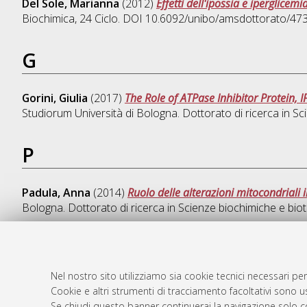
Del Sole, Marianna
(2012)
Effetti dell'ipossia e iperglicemi
Biochimica
, 24 Ciclo. DOI 10.6092/unibo/amsdottorato/473
G
Gorini, Giulia
(2017)
The Role of ATPase Inhibitor Protein,
Studiorum Università di Bologna. Dottorato di ricerca in
Sc
P
Padula, Anna
(2014)
Ruolo delle alterazioni mitocondriali 
Bologna. Dottorato di ricerca in
Scienze biochimiche e bio
Nel nostro sito utilizziamo sia cookie tecnici necessari per
AMS Dotto
Atom
Cookie e altri strumenti di tracciamento facoltativi sono us
ISSN: 2038
Rss 1.0
Se chiudi questo banner continuerai la navigazione solo c