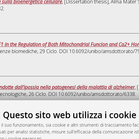
a sulla bioenergetica cellulare
, [Dissertation thesis], Alma Mater
2.
 IF1 in the Regulation of Both Mitochondrial Funcion and Ca2+ Ho
ienze biomediche
, 29 Ciclo. DOI 10.6092/unibo/amsdottorato/7
indotte dall'ipossia nella patogenesi della malattia di alzheimer
, 
tecnologiche
, 26 Ciclo. DOI 10.6092/unibo/amsdottorato/6338.
Quest
Questo sito web utilizza i cookie
 il suo funzionamento, sia cookie e altri strumenti di tracciamento faco
rato
ati per analisi statistiche, misure sull'efficacia della comunicazione is
-7946
on i cookie necessari.