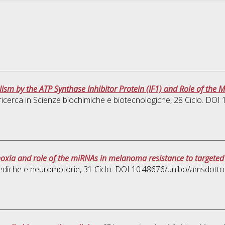
sm by the ATP Synthase Inhibitor Protein (IF1) and Role of the M
ricerca in
Scienze biochimiche e biotecnologiche
, 28 Ciclo. DO
anoxia and role of the miRNAs in melanoma resistance to targeted
ediche e neuromotorie
, 31 Ciclo. DOI 10.48676/unibo/amsdotto