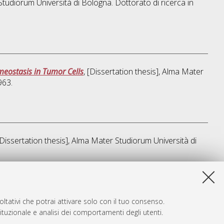
 Studiorum Università di Bologna. Dottorato di ricerca in
meostasis in Tumor Cells
, [Dissertation thesis], Alma Mater
963.
[Dissertation thesis], Alma Mater Studiorum Università di
a lista e' stata generata il
Thu Aug 6 20:45:37 2026 CEST
.
ltativi che potrai attivare solo con il tuo consenso.
tituzionale e analisi dei comportamenti degli utenti.