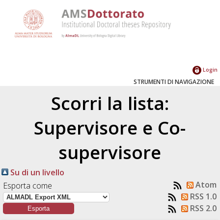
Login
STRUMENTI DI NAVIGAZIONE
Scorri la lista:
Supervisore e Co-
supervisore
Su di un livello
Atom
Esporta come
RSS 1.0
RSS 2.0