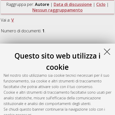
Raggruppa per:
Autore
|
Data di discussione
|
Ciclo
|
Nessun raggruppamento
Vai a:
V
Numero di documenti:
1
.
V
Questo sito web utilizza i
Venturini, Marta
(2015)
How teachers think about the role of
cookie
digital technologies in student assessment in mathematics
,
[Dissertation thesis], Alma Mater Studiorum Università di
Nel nostro sito utilizziamo sia cookie tecnici necessari per il suo
Bologna. Dottorato di ricerca in
Matematica
, 27 Ciclo. DOI
funzionamento, sia cookie e altri strumenti di tracciamento
10.6092/unibo/amsdottorato/7206.
facoltativi che potrai attivare solo con il tuo consenso.
Cookie e altri strumenti di tracciamento facoltativi sono usati per
Questa lista e' stata generata il
Sat Aug 8 20:45:09 2026
analisi statistiche, misure sull'efficacia della comunicazione
CEST
.
istituzionale e analisi dei comportamenti degli utenti.
Se chiudi questo banner continuerai la navigazione solo con i
cookie necessari.