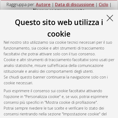
Raggruppa per:
Autore
|
Data di discussione
|
Ciclo
|
Nessun raggruppamento
Questo sito web utilizza i
Numero di documenti:
1
.
cookie
Clementini, Daniela Angela
(2007)
Luigi Ferdinando Marsili.
Viaggio tra le scienze
, [Dissertation thesis], Alma Mater
Nel nostro sito utilizziamo sia cookie tecnici necessari per il suo
Studiorum Università di Bologna. Dottorato di ricerca in
funzionamento, sia cookie e altri strumenti di tracciamento
Filosofia
, 19 Ciclo. DOI 10.6092/unibo/amsdottorato/164.
facoltativi che potrai attivare solo con il tuo consenso.
Cookie e altri strumenti di tracciamento facoltativi sono usati per
Questa lista e' stata generata il
Sat Aug 8 20:47:46 2026
analisi statistiche, misure sull'efficacia della comunicazione
CEST
.
istituzionale e analisi dei comportamenti degli utenti.
Se chiudi questo banner continuerai la navigazione solo con i
cookie necessari.
Atom
Puoi esprimere il consenso sui cookie facoltativi attivando
Rss 1.0
l'opzione in "Personalizza cookie" e, se vuoi, potrai esprimere
consensi più specifici in "Mostra cookie di profilazione".
Rss 2.0
Potrai sempre rivedere le tue scelte e verificare lo stato dei
consensi rientrando nella sezione "Impostazione cookie" del