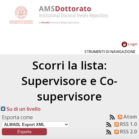
Login
STRUMENTI DI NAVIGAZIONE
Scorri la lista:
Supervisore e Co-
supervisore
Su di un livello
Atom
Esporta come
RSS 1.0
RSS 2.0