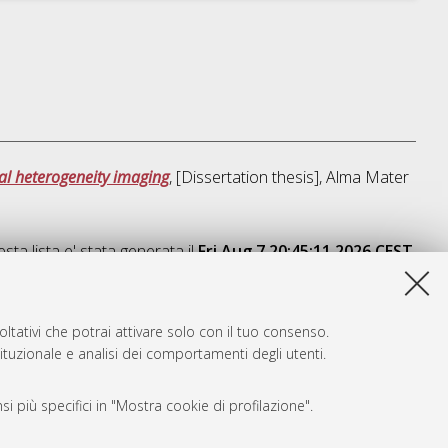
al heterogeneity imaging
, [Dissertation thesis], Alma Mater
sta lista e' stata generata il
Fri Aug 7 20:45:11 2026 CEST
.
ltativi che potrai attivare solo con il tuo consenso.
tituzionale e analisi dei comportamenti degli utenti.
i più specifici in "Mostra cookie di profilazione".