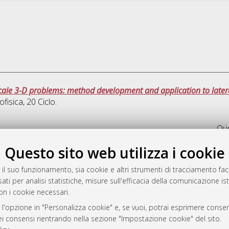
scale 3-D problems: method development and application to later
ofisica
, 20 Ciclo.
Que
Questo sito web utilizza i cookie
rato
-7946
 il suo funzionamento, sia cookie e altri strumenti di tracciamento faco
ati per analisi statistiche, misure sull'efficacia della comunicazione is
mplementato e gestito da
AlmaDL
on i cookie necessari.
ni Cookie
 sulla privacy
 l'opzione in "Personalizza cookie" e, se vuoi, potrai esprimere consens
dei consensi rientrando nella sezione "Impostazione cookie" del sito.
d’uso del sito