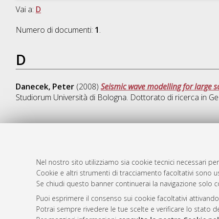
Vai a:
D
Numero di documenti:
1
.
D
Danecek, Peter
(2008)
Seismic wave modelling for large 
Studiorum Università di Bologna. Dottorato di ricerca in
Ge
AMS Dotto
Atom
ISSN: 2038
Nel nostro sito utilizziamo sia cookie tecnici necessari per
Rss 1.0
Cookie e altri strumenti di tracciamento facoltativi sono us
Servizio i
Se chiudi questo banner continuerai la navigazione solo c
Rss 2.0
Impostazio
Informativa
Puoi esprimere il consenso sui cookie facoltativi attivando
Potrai sempre rivedere le tue scelte e verificare lo stato 
Condizioni 