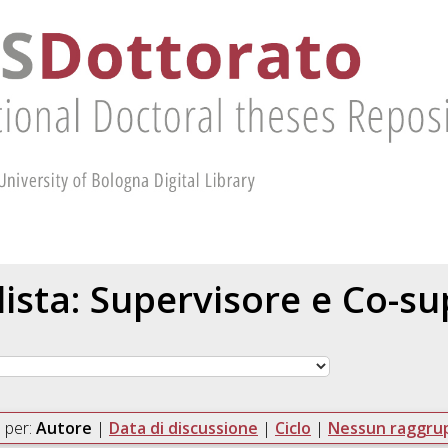
 lista: Supervisore e Co-s
 per:
Autore
|
Data di discussione
|
Ciclo
|
Nessun raggr