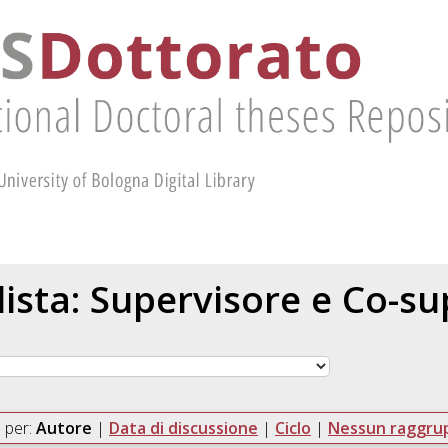
 lista: Supervisore e Co-s
 per:
Autore
|
Data di discussione
|
Ciclo
|
Nessun raggr