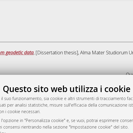
om geodetic data
, [Dissertation thesis], Alma Mater Studiorum Un
Que
Questo sito web utilizza i cookie
rato
-7946
 il suo funzionamento, sia cookie e altri strumenti di tracciamento faco
ati per analisi statistiche, misure sull'efficacia della comunicazione is
mplementato e gestito da
AlmaDL
on i cookie necessari.
ni Cookie
 sulla privacy
 l'opzione in "Personalizza cookie" e, se vuoi, potrai esprimere consens
dei consensi rientrando nella sezione "Impostazione cookie" del sito.
d’uso del sito