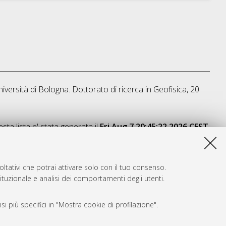
iversità di Bologna. Dottorato di ricerca in
Geofisica
, 20
sta lista e' stata generata il
Fri Aug 7 20:45:22 2026 CEST
.
ltativi che potrai attivare solo con il tuo consenso.
tituzionale e analisi dei comportamenti degli utenti.
i più specifici in "Mostra cookie di profilazione".