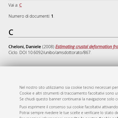
Vai a:
C
Numero di documenti:
1
.
C
Cheloni, Daniele
(2008)
Estimating crustal deformation fr
Ciclo. DOI 10.6092/unibo/amsdottorato/867.
AMS Dotto
Atom
ISSN: 2038
Nel nostro sito utilizziamo sia cookie tecnici necessari per
Rss 1.0
Cookie e altri strumenti di tracciamento facoltativi sono us
Servizio i
Se chiudi questo banner continuerai la navigazione solo c
Rss 2.0
Impostazio
Informativa
Puoi esprimere il consenso sui cookie facoltativi attivando
Potrai sempre rivedere le tue scelte e verificare lo stato 
Condizioni 