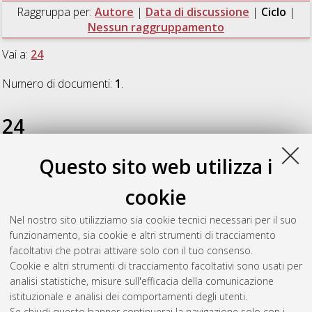
Raggruppa per:
Autore
|
Data di discussione
|
Ciclo
|
Nessun raggruppamento
Vai a:
24
Numero di documenti:
1
.
24
Questo sito web utilizza i
Petracchini, Lorenzo
(2013)
Characterization of fold-related
fractures in the carbonate rocks of the Cingoli anticline,
cookie
northern Apennines, Italy
, [Dissertation thesis], Alma Mater
Studiorum Università di Bologna. Dottorato di ricerca in
Nel nostro sito utilizziamo sia cookie tecnici necessari per il suo
Scienze della terra
, 24 Ciclo. DOI
funzionamento, sia cookie e altri strumenti di tracciamento
10.6092/unibo/amsdottorato/5770.
facoltativi che potrai attivare solo con il tuo consenso.
Cookie e altri strumenti di tracciamento facoltativi sono usati per
Questa lista e' stata generata il
Thu Aug 6 20:43:25 2026
analisi statistiche, misure sull'efficacia della comunicazione
CEST
.
istituzionale e analisi dei comportamenti degli utenti.
Se chiudi questo banner continuerai la navigazione solo con i