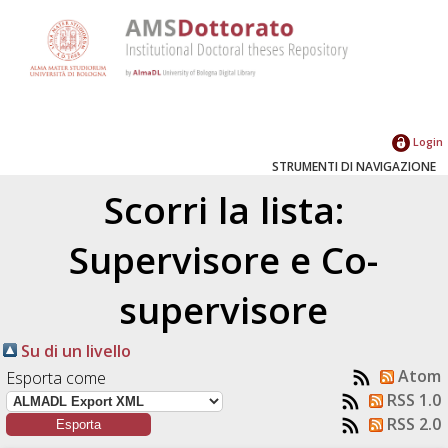
Login
STRUMENTI DI NAVIGAZIONE
Scorri la lista:
Supervisore e Co-
supervisore
Su di un livello
Atom
Esporta come
RSS 1.0
RSS 2.0