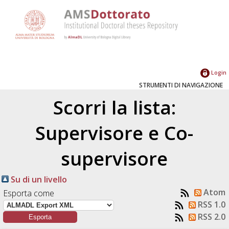
Login
STRUMENTI DI NAVIGAZIONE
Scorri la lista:
Supervisore e Co-
supervisore
Su di un livello
Atom
Esporta come
RSS 1.0
RSS 2.0