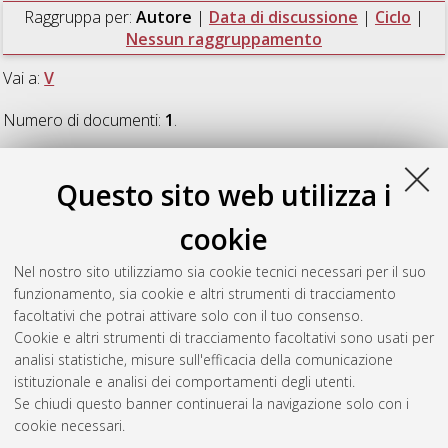
Raggruppa per:
Autore
|
Data di discussione
|
Ciclo
|
Nessun raggruppamento
Vai a:
V
Numero di documenti:
1
.
V
Questo sito web utilizza i
cookie
Ventrucci, Massimo
(2009)
Multiple testing in spatial
epidemiology: a Bayesian approach
, [Dissertation thesis], Alma
Nel nostro sito utilizziamo sia cookie tecnici necessari per il suo
Mater Studiorum Università di Bologna. Dottorato di ricerca in
funzionamento, sia cookie e altri strumenti di tracciamento
Metodologia statistica per la ricerca scientifica
, 21 Ciclo. DOI
facoltativi che potrai attivare solo con il tuo consenso.
10.6092/unibo/amsdottorato/1564.
Cookie e altri strumenti di tracciamento facoltativi sono usati per
analisi statistiche, misure sull'efficacia della comunicazione
Questa lista e' stata generata il
Fri Aug 7 20:47:22 2026 CEST
.
istituzionale e analisi dei comportamenti degli utenti.
Se chiudi questo banner continuerai la navigazione solo con i
cookie necessari.
Atom