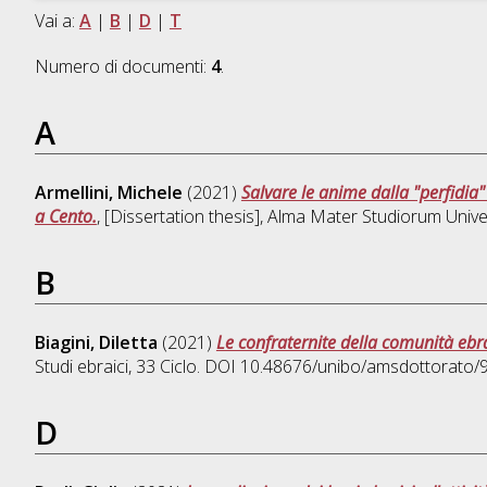
Vai a:
A
|
B
|
D
|
T
Numero di documenti:
4
.
A
Armellini, Michele
(2021)
Salvare le anime dalla "perfidia"
a Cento.
, [Dissertation thesis], Alma Mater Studiorum Unive
B
Biagini, Diletta
(2021)
Le confraternite della comunità eb
Studi ebraici
, 33 Ciclo. DOI 10.48676/unibo/amsdottorato/
D