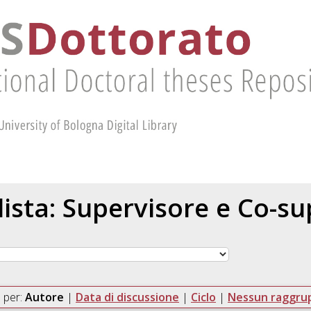
 lista: Supervisore e Co-s
 per:
Autore
|
Data di discussione
|
Ciclo
|
Nessun raggr