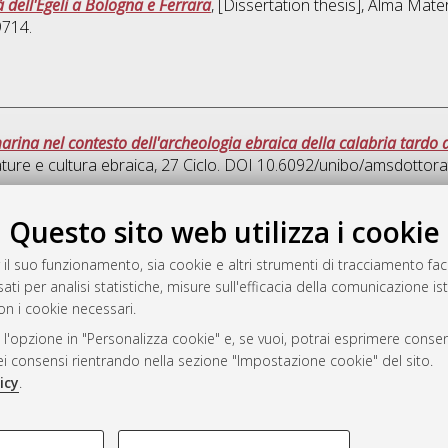
tà dell'Egeli a Bologna e Ferrara
, [Dissertation thesis], Alma Mate
9714.
arina nel contesto dell'archeologia ebraica della calabria tardo 
ature e cultura ebraica
, 27 Ciclo. DOI 10.6092/unibo/amsdottor
Que
Questo sito web utilizza i cookie
 il suo funzionamento, sia cookie e altri strumenti di tracciamento faco
rato
ati per analisi statistiche, misure sull'efficacia della comunicazione is
-7946
on i cookie necessari.
mplementato e gestito da
AlmaDL
 l'opzione in "Personalizza cookie" e, se vuoi, potrai esprimere consens
ni Cookie
dei consensi rientrando nella sezione "Impostazione cookie" del sito.
 sulla privacy
icy
.
d’uso del sito
COOKIE TECNICI - NECES