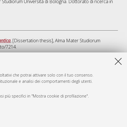
r Studiorum Università di Bologna. Dottorato di ricerca in
antica
, [Dissertation thesis], Alma Mater Studiorum
ato/7214.
sta lista e' stata generata il
Fri Aug 7 20:46:52 2026 CEST
.
ltativi che potrai attivare solo con il tuo consenso.
tituzionale e analisi dei comportamenti degli utenti.
i più specifici in "Mostra cookie di profilazione".
SARI