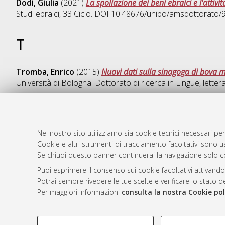
Dodi, Giulia
(2021)
La spoliazione dei beni ebraici e l'attivi
Studi ebraici
, 33 Ciclo. DOI 10.48676/unibo/amsdottorato/
T
Tromba, Enrico
(2015)
Nuovi dati sulla sinagoga di bova m
Università di Bologna. Dottorato di ricerca in
Lingue, letter
Nel nostro sito utilizziamo sia cookie tecnici necessari per
AMS Dotto
Atom
Cookie e altri strumenti di tracciamento facoltativi sono us
ISSN: 2038
Rss 1.0
Se chiudi questo banner continuerai la navigazione solo c
Servizio i
Puoi esprimere il consenso sui cookie facoltativi attivando
Rss 2.0
Impostazio
Potrai sempre rivedere le tue scelte e verificare lo stato 
Informativa
Per maggiori informazioni
consulta la nostra Cookie pol
Condizioni 
COOKIE DI PROFILAZIONE - FACOLTATIVI