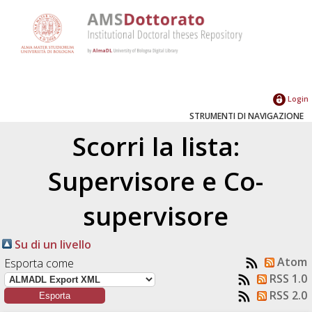
Login
STRUMENTI DI NAVIGAZIONE
Scorri la lista:
Supervisore e Co-
supervisore
Su di un livello
Atom
Esporta come
RSS 1.0
RSS 2.0