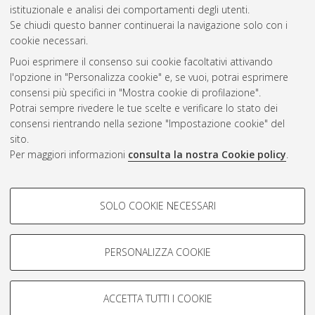
CEST
.
istituzionale e analisi dei comportamenti degli utenti.
Se chiudi questo banner continuerai la navigazione solo con i
cookie necessari.
Atom
Puoi esprimere il consenso sui cookie facoltativi attivando
Rss 1.0
l'opzione in "Personalizza cookie" e, se vuoi, potrai esprimere
consensi più specifici in "Mostra cookie di profilazione".
Rss 2.0
Potrai sempre rivedere le tue scelte e verificare lo stato dei
consensi rientrando nella sezione "Impostazione cookie" del
sito.
AMS Dottorato
Per maggiori informazioni
consulta la nostra Cookie policy
.
ISSN: 2038-7946
Servizio implementato e gestito da
AlmaDL
COOKIE DI PROFILAZIONE -
Impostazioni Cookie
SOLO COOKIE NECESSARI
Informativa sulla privacy
FACOLTATIVI
Condizioni d’uso del sito
Si tratta di cookie utilizzati per analizzare le caratteristiche della
navigazione degli utenti, creare profili in base al loro comportamento
PERSONALIZZA COOKIE
sul sito, per analisi di marketing.
Mostra cookie di profilazione
ACCETTA TUTTI I COOKIE
Google/Youtube Video
© ALMA MATER STUDIORUM - Università di Bologna, 2007-2026.