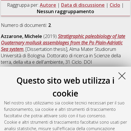
Raggruppa per:
Autore
|
Data di discussione
|
Ciclo
|
Nessun raggruppamento
Numero di documenti:
2
.
Azzarone, Michele
(2019)
Stratigraphic paleobiology of late
Quaternary mollusk assemblages from the Po Plain-Adriatic
Sea system
, [Dissertation thesis], Alma Mater Studiorum
Università di Bologna. Dottorato di ricerca in
Scienze della
terra, della vita e dell'ambiente
, 31 Ciclo. DOI
10.6092/unibo/amsdottorato/8807.
Questo sito web utilizza i
Carrera, Lisa
(2022)
Ecological responses of Western
Palearctic avian species to late Quaternary climate oscillations
,
cookie
[Dissertation thesis], Alma Mater Studiorum Università di
Bologna. Dottorato di ricerca in
Scienze della terra, della vita e
Nel nostro sito utilizziamo sia cookie tecnici necessari per il suo
dell'ambiente
, 34 Ciclo. DOI
funzionamento, sia cookie e altri strumenti di tracciamento
10.48676/unibo/amsdottorato/10423.
facoltativi che potrai attivare solo con il tuo consenso.
Cookie e altri strumenti di tracciamento facoltativi sono usati per
Questa lista e' stata generata il
Wed Aug 5 20:45:08 2026
analisi statistiche, misure sull'efficacia della comunicazione