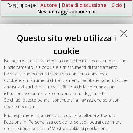
Raggruppa per:
Autore
|
Data di discussione
|
Ciclo
|
Nessun raggruppamento
Numero di documenti:
1
.
Questo sito web utilizza i
Lombardo, Walter
(2023)
Study of low grade temperature
CCHP systems for the realization of zero power buildings
,
cookie
[Dissertation thesis], Alma Mater Studiorum Università di
Bologna. Dottorato di ricerca in
Meccanica e scienze
Nel nostro sito utilizziamo sia cookie tecnici necessari per il suo
avanzate dell'ingegneria
, 35 Ciclo. DOI
funzionamento, sia cookie e altri strumenti di tracciamento
10.48676/unibo/amsdottorato/10628.
facoltativi che potrai attivare solo con il tuo consenso.
Cookie e altri strumenti di tracciamento facoltativi sono usati per
Questa lista e' stata generata il
Thu Aug 6 20:44:53 2026
analisi statistiche, misure sull'efficacia della comunicazione
CEST
.
istituzionale e analisi dei comportamenti degli utenti.
Se chiudi questo banner continuerai la navigazione solo con i
cookie necessari.
Atom
Puoi esprimere il consenso sui cookie facoltativi attivando
Rss 1.0
l'opzione in "Personalizza cookie" e, se vuoi, potrai esprimere
consensi più specifici in "Mostra cookie di profilazione".
Rss 2.0