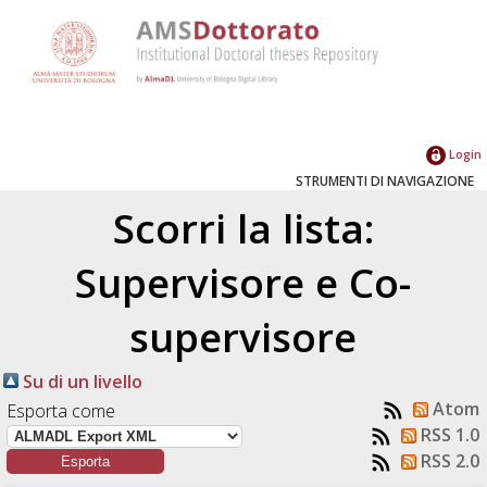
Login
STRUMENTI DI NAVIGAZIONE
Scorri la lista:
Supervisore e Co-
supervisore
Su di un livello
Atom
Esporta come
RSS 1.0
RSS 2.0