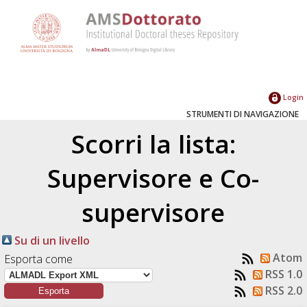
Login
STRUMENTI DI NAVIGAZIONE
Scorri la lista:
Supervisore e Co-
supervisore
Su di un livello
Atom
Esporta come
RSS 1.0
RSS 2.0