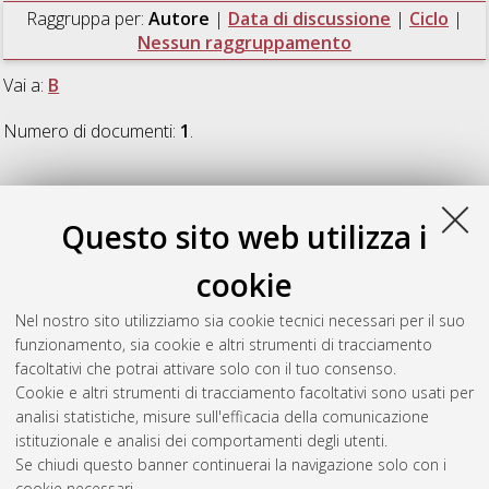
Raggruppa per:
Autore
|
Data di discussione
|
Ciclo
|
Nessun raggruppamento
Vai a:
B
Numero di documenti:
1
.
B
Questo sito web utilizza i
Belleri, Delia
(2012)
Sottodeterminazione semantica,
cookie
Contenuto e Contesto
, [Dissertation thesis], Alma Mater
Studiorum Università di Bologna. Dottorato di ricerca in
Nel nostro sito utilizziamo sia cookie tecnici necessari per il suo
Mente, logica e linguaggio
, 24 Ciclo. DOI
funzionamento, sia cookie e altri strumenti di tracciamento
10.6092/unibo/amsdottorato/4980.
facoltativi che potrai attivare solo con il tuo consenso.
Cookie e altri strumenti di tracciamento facoltativi sono usati per
Questa lista e' stata generata il
Thu Aug 6 20:48:17 2026
analisi statistiche, misure sull'efficacia della comunicazione
CEST
.
istituzionale e analisi dei comportamenti degli utenti.
Se chiudi questo banner continuerai la navigazione solo con i
cookie necessari.