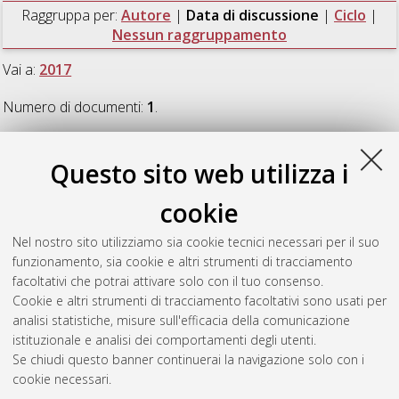
Raggruppa per:
Autore
|
Data di discussione
|
Ciclo
|
Nessun raggruppamento
Vai a:
2017
Numero di documenti:
1
.
2017
Questo sito web utilizza i
cookie
Pahlavan, Parsa
(2017)
Sustainable Waste-Based Materials
for Conservation of Built Environment
, [Dissertation thesis],
Nel nostro sito utilizziamo sia cookie tecnici necessari per il suo
Alma Mater Studiorum Università di Bologna. Dottorato di
funzionamento, sia cookie e altri strumenti di tracciamento
ricerca in
Ingegneria civile, chimica, ambientale e dei materiali
,
facoltativi che potrai attivare solo con il tuo consenso.
29 Ciclo. DOI 10.6092/unibo/amsdottorato/7838.
Cookie e altri strumenti di tracciamento facoltativi sono usati per
analisi statistiche, misure sull'efficacia della comunicazione
Questa lista e' stata generata il
Fri Aug 7 20:45:50 2026 CEST
.
istituzionale e analisi dei comportamenti degli utenti.
Se chiudi questo banner continuerai la navigazione solo con i
cookie necessari.
Atom