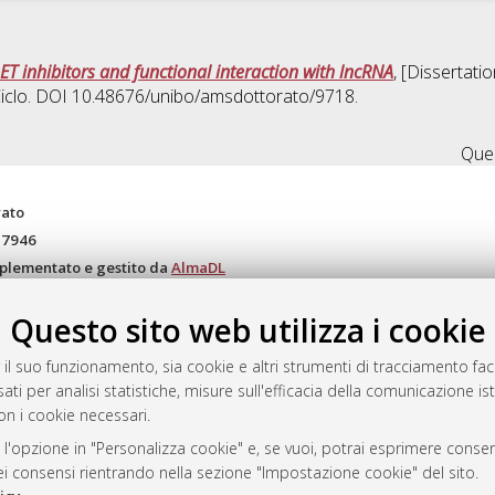
BET inhibitors and functional interaction with lncRNA
, [Dissertati
Ciclo. DOI 10.48676/unibo/amsdottorato/9718.
Ques
rato
-7946
mplementato e gestito da
AlmaDL
ni Cookie
Questo sito web utilizza i cookie
 sulla privacy
d’uso del sito
 il suo funzionamento, sia cookie e altri strumenti di tracciamento faco
ati per analisi statistiche, misure sull'efficacia della comunicazione is
on i cookie necessari.
i Bologna, 2007-2026.
 l'opzione in "Personalizza cookie" e, se vuoi, potrai esprimere consens
dei consensi rientrando nella sezione "Impostazione cookie" del sito.