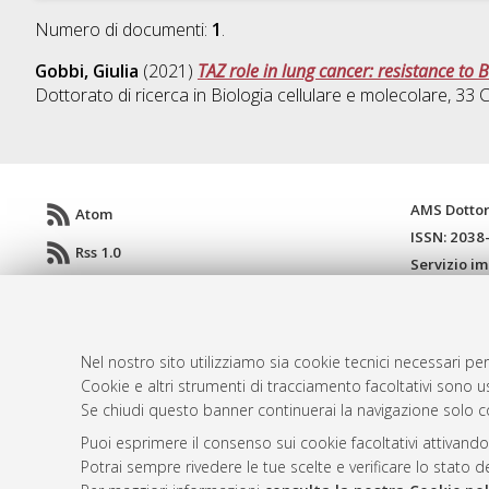
Numero di documenti:
1
.
Gobbi, Giulia
(2021)
TAZ role in lung cancer: resistance to 
Dottorato di ricerca in
Biologia cellulare e molecolare
, 33 
AMS Dotto
Atom
ISSN: 2038
Rss 1.0
Servizio i
Rss 2.0
Impostazio
Informativa
Condizioni 
Nel nostro sito utilizziamo sia cookie tecnici necessari per
Cookie e altri strumenti di tracciamento facoltativi sono us
Se chiudi questo banner continuerai la navigazione solo c
© ALMA MATER STUDIORUM - Università d
Puoi esprimere il consenso sui cookie facoltativi attivando
Potrai sempre rivedere le tue scelte e verificare lo stato 