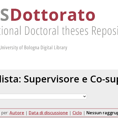
 lista: Supervisore e Co-s
 per:
Autore
|
Data di discussione
|
Ciclo
|
Nessun raggr