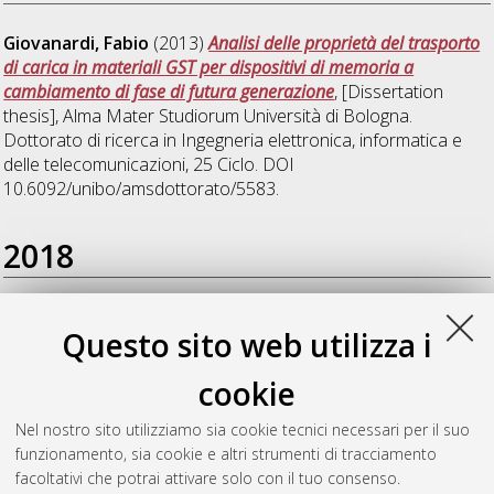
Giovanardi, Fabio
(2013)
Analisi delle proprietà del trasporto
di carica in materiali GST per dispositivi di memoria a
cambiamento di fase di futura generazione
, [Dissertation
thesis], Alma Mater Studiorum Università di Bologna.
Dottorato di ricerca in
Ingegneria elettronica, informatica e
delle telecomunicazioni
, 25 Ciclo. DOI
10.6092/unibo/amsdottorato/5583.
2018
Hammami, Manel
(2018)
Level Doubling Network and Ripple
Questo sito web utilizza i
Correlation Control MPPT Algorithm for Grid-Connected
Photovoltaic Systems
, [Dissertation thesis], Alma Mater
cookie
Studiorum Università di Bologna. Dottorato di ricerca in
Ingegneria elettronica, telecomunicazioni e tecnologie
Nel nostro sito utilizziamo sia cookie tecnici necessari per il suo
dell'informazione
, 30 Ciclo. DOI
funzionamento, sia cookie e altri strumenti di tracciamento
10.6092/unibo/amsdottorato/8426.
facoltativi che potrai attivare solo con il tuo consenso.