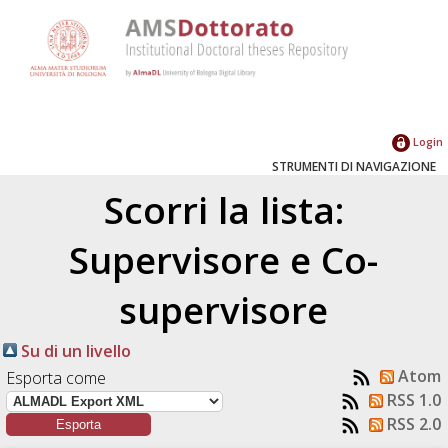
Login
STRUMENTI DI NAVIGAZIONE
Scorri la lista:
Supervisore e Co-
supervisore
Su di un livello
Atom
Esporta come
RSS 1.0
RSS 2.0