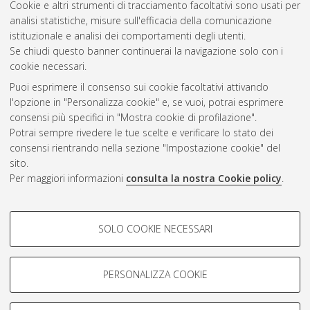
Cookie e altri strumenti di tracciamento facoltativi sono usati per
Questa lista e' stata generata il
Wed Aug 5 20:45:17 2026
analisi statistiche, misure sull'efficacia della comunicazione
CEST
.
istituzionale e analisi dei comportamenti degli utenti.
Se chiudi questo banner continuerai la navigazione solo con i
cookie necessari.
Atom
Puoi esprimere il consenso sui cookie facoltativi attivando
Rss 1.0
l'opzione in "Personalizza cookie" e, se vuoi, potrai esprimere
consensi più specifici in "Mostra cookie di profilazione".
Rss 2.0
Potrai sempre rivedere le tue scelte e verificare lo stato dei
consensi rientrando nella sezione "Impostazione cookie" del
AMS Dottorato
sito.
Per maggiori informazioni
consulta la nostra Cookie policy
.
ISSN: 2038-7946
Servizio implementato e gestito da
AlmaDL
Impostazioni Cookie
COOKIE DI PROFILAZIONE -
SOLO COOKIE NECESSARI
Informativa sulla privacy
FACOLTATIVI
Condizioni d’uso del sito
Si tratta di cookie utilizzati per analizzare le caratteristiche della
navigazione degli utenti, creare profili in base al loro comportamento
PERSONALIZZA COOKIE
sul sito, per analisi di marketing.
Mostra cookie di profilazione